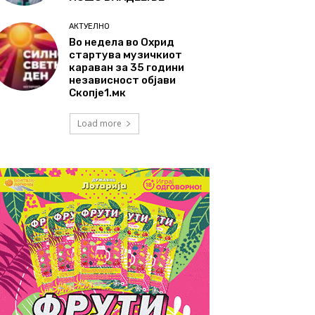
АКТУЕЛНО
Во недела во Охрид
стартува музичкиот
караван за 35 години
независност објави
Скопје1.мк
Load more