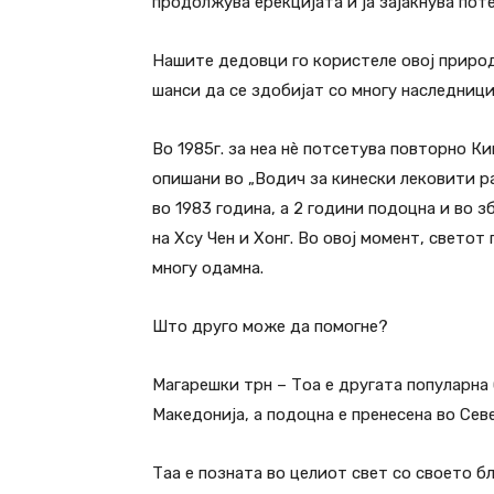
продолжува ерекцијата и ја зајакнува поте
Нашите дедовци го користеле овој природе
шанси да се здобијат со многу наследници
Во 1985г. за неа нè потсетува повторно К
опишани во „Водич за кинески лековити р
во 1983 година, а 2 години подоцна и во 
на Хсу Чен и Хонг. Во овој момент, светот
многу одамна.
Што друго може да помогне?
Магарешки трн – Тоа е другата популарна 
Македонија, а подоцна е пренесена во Сев
Таа е позната во целиот свет со своето б