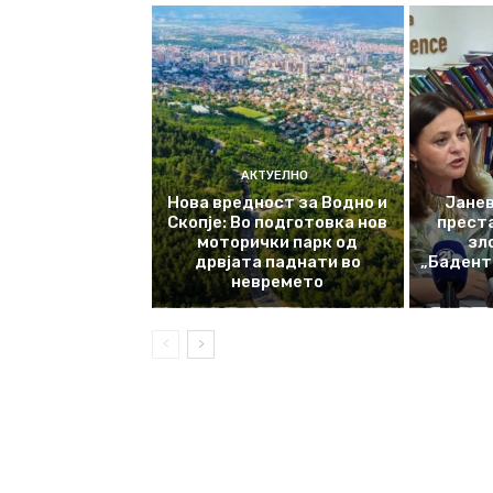
АКТУЕЛНО
Нова вредност за Водно и
Јанев
Скопје: Во подготовка нов
прест
моторички парк од
зл
дрвјата паднати во
„Баденте
невремето