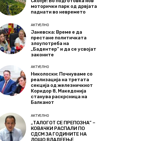
Скопје: Во подготовка нов
моторички парк од дрвјата
паднати во невремето
АКТУЕЛНО
Јаневска: Време е да
престане политичката
злоупотреба на
„Бадентер“ и да се усвојат
законите
АКТУЕЛНО
Николоски: Почнуваме со
реализација на третата
секција од железничкиот
Коридор 8, Македонија
станува раскрсница на
Балканот
АКТУЕЛНО
„ТАЛОГОТ СЕ ПРЕПОЗНА“ –
КОВАЧКИ РАСПАЛИ ПО
СДСМ ЗА ГОДИНИТЕ НА
ЛОШО ВЛАДЕЕЊЕ