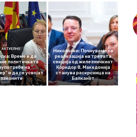
АКТУЕЛНО
АКТУЕЛНО
Николоски: Почнуваме со
ска: Време е да
реализација на третата
ане политичката
секција од железничкиот
оупотреба на
Коридор 8, Македонија
р“ и да се усвојат
станува раскрсница на
законите
Балканот