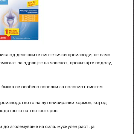
злика од денешните синтетички производи, не само
омагаат за здравјте на човекот, прочитајте подолу,
 билка се особено поволни за половиот систем.
производството на лутенизирачки хормон, кој од
зводството на тестостерон.
 до зголемување на сила, мускулен раст, ја