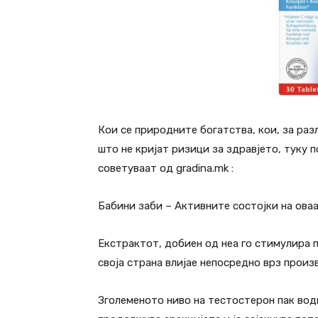
Кои се природните богатства, кои, за ра
што не кријат ризици за здравјето, туку п
советуваат од gradina.mk :
Бабини заби – Активните состојки на оваа
Екстрактот, добиен од неа го стимулира 
своја страна влијае непосредно врз прои
Зголеменото ниво на тестостерон пак води