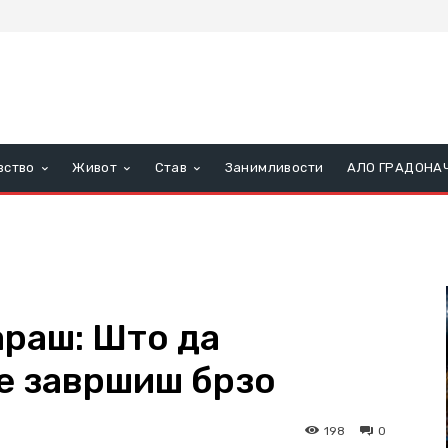
вство
Живот
Став
Занимливости
АЛО ГРАДОНА
чараш: Што да
не завршиш брзо
198
0