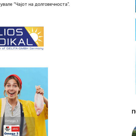
вале “Чајот на долговечноста”.
П