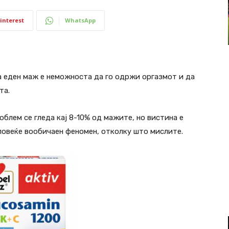
interest
WhatsApp
 еден маж е неможноста да го одржи оргазмот и да
та.
блем се гледа кај 8-10% од мажите, но вистина е
 повеќе вообичаен феномен, отколку што мислите.