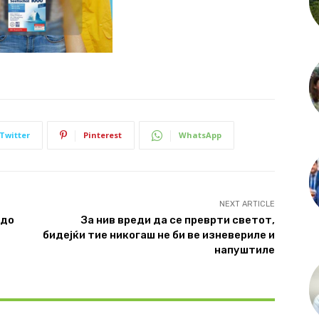
Twitter
Pinterest
WhatsApp
NEXT ARTICLE
 до
За нив вреди да се преврти светот,
бидејќи тие никогаш не би ве изневериле и
напуштиле