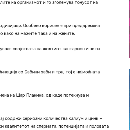
илите на организмот и го зголемува тонусот на
родизијаци. Особено корисен е при предвремена
во како на мажите така и на жените.
увале својствата на жолтиот кантарион и не ги
нација со Бабини заби и трн, тој е најмоќната
риена на Шар Планина, од каде потекнува и
чај содржи сериозни количества калиум и цинк –
си квалитетот на спермата, потенцијата и половата