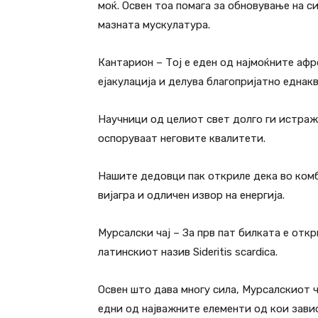
моќ. Освен тоа помага за обновување на с
мазната мускулатура.
Кантарион – Тој е еден од најмоќните аф
ејакулација и делува благопријатно еднак
Научници од целиот свет долго ги истраж
оспоруваат неговите квалитети.
Нашите дедовци пак откриле дека во комби
вијагра и одличен извор на енергија.
Мурсалски чај – За прв пат билката е отк
латинскиот назив Sideritis scardica.
Освен што дава многу сила, Мурсалскиот 
едни од најважните елементи од кои зави