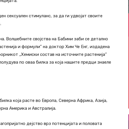
нцијата.
н сексуален стимуланс, за да ги удвојат своите
.
ина. Волшебните својства на Бабини заби се детално
астенија и формули” на доктор Хим Че Енг, издадена
зборникот „Хемиски состав на источните растенија”
 полудува по оваа билка за која нашите предци знаеле
билка која расте во Европа, Северна Африка, Азија,
ерна Америка и Австралија.
лагопријатно дејство врз потенцијата и половата