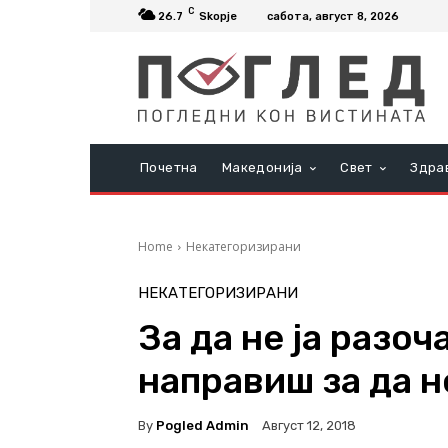
C
26.7
Skopje
сабота, август 8, 2026
Почетна
Македонија
Свет
Здра
Home
Некатегоризирани
НЕКАТЕГОРИЗИРАНИ
За да не ја разо
направиш за да 
By
Pogled Admin
Август 12, 2018