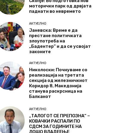
Скопје: Во подготовка нов
моторички парк од дрвјата
паднати во невремето
АКТУЕЛНО
Јаневска: Време е да
престане политичката
злоупотреба на
„Бадентер“ и да се усвојат
законите
АКТУЕЛНО
Николоски: Почнуваме со
реализација на третата
секција од железничкиот
Коридор 8, Македонија
станува раскрсница на
Балканот
АКТУЕЛНО
„ТАЛОГОТ СЕ ПРЕПОЗНА“ –
КОВАЧКИ РАСПАЛИ ПО
СДСМ ЗА ГОДИНИТЕ НА
ЛОШО ВЛАДЕЕЊЕ