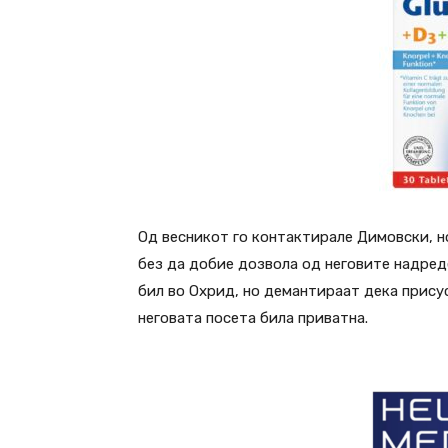
Од весникот го контактирале Димовски, но
без да добие дозвола од неговите надред
бил во Охрид, но демантираат дека прису
неговата посета била приватна.