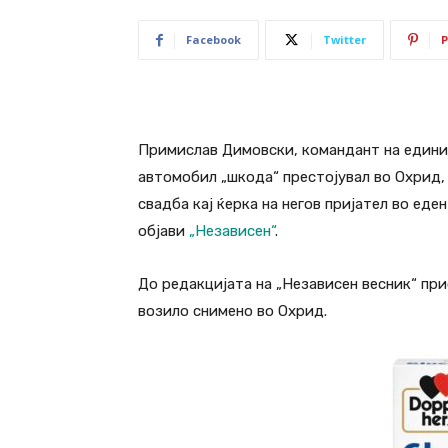
Facebook
Twitter
P
Примислав Димовски, командант на едини
автомобил „шкода“ престојувал во Охрид, 
свадба кај ќерка на негов пријател во ед
објави
„Независен“
.
До редакцијата на „Независен весник“ пр
возило снимено во Охрид.