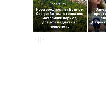
АКТУЕЛНО
Нова вредност за Водно и
Јанев
Скопје: Во подготовка нов
прест
моторички парк од
зл
дрвјата паднати во
„Баденте
невремето