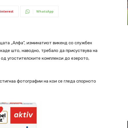
interest
WhatsApp
цата „Алфа“, изминатиот викенд со службен
каде што, наводно, требало да присуствува на
ен од угостителските комплекси до езерото,
истигнаа фотографии на кои се гледа спорното