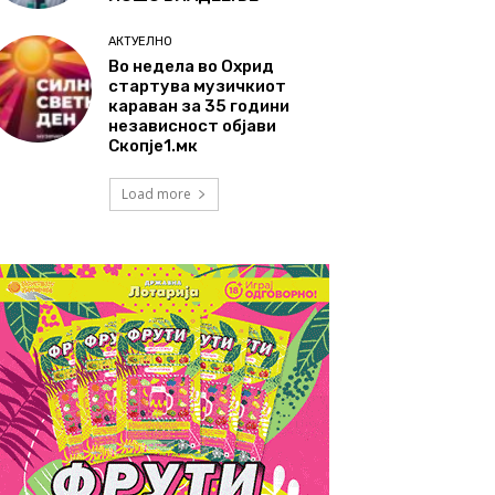
АКТУЕЛНО
Во недела во Охрид
стартува музичкиот
караван за 35 години
независност објави
Скопје1.мк
Load more