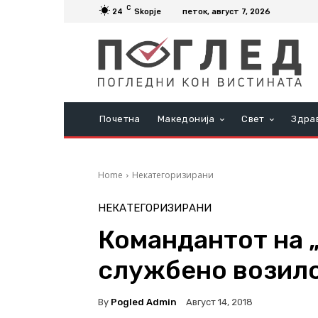
C
24
Skopje
петок, август 7, 2026
Почетна
Македонија
Свет
Здра
Home
Некатегоризирани
НЕКАТЕГОРИЗИРАНИ
Командантот на 
службено возило
By
Pogled Admin
Август 14, 2018