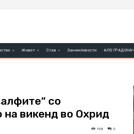
вство
Живот
Став
Занимливости
АЛО ГРАДОНА
„алфите“ со
 на викенд во Охрид
198
0