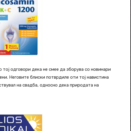
 тој одговори дека не смее да зборува со новинари
ени. Неговите блиски потврдиле оти тој навистина
ствувал на свадба, односно дека природата на