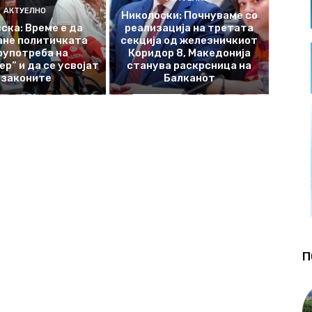
АКТУЕЛНО
Николоски: Почнуваме со
ска: Време е да
реализација на третата
ане политичката
секција од железничкиот
оупотреба на
Коридор 8, Македонија
р“ и да се усвојат
станува раскрсница на
законите
Балканот
П