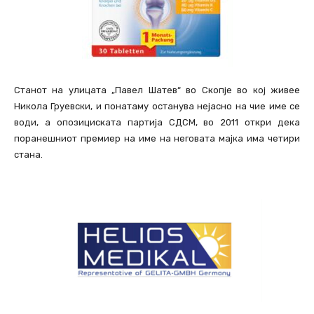
Станот на улицата „Павел Шатев“ во Скопје во кој живее
Никола Груевски, и понатаму останува нејасно на чие име се
води, а опозициската партија СДСМ, во 2011 откри дека
поранешниот премиер на име на неговата мајка има четири
стана.