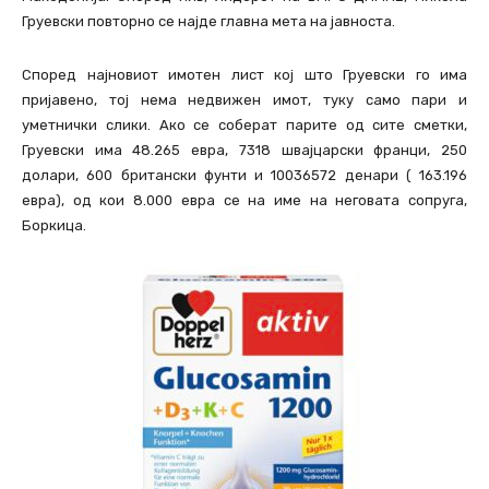
Груевски повторно се најде главна мета на јавноста.
Според најновиот имотен лист кој што Груевски го има
пријавено, тој нема недвижен имот, туку само пари и
уметнички слики. Ако се соберат парите од сите сметки,
Груевски има 48.265 евра, 7318 швајцарски франци, 250
долари, 600 британски фунти и 10036572 денари ( 163.196
евра), од кои 8.000 евра се на име на неговата сопруга,
Боркица.