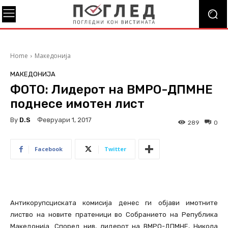
Home
Македонија
МАКЕДОНИЈА
ФОТО: Лидерот на ВМРО-ДПМНЕ
поднесе имотен лист
By
D.S
Февруари 1, 2017
289
0
Facebook
Twitter
Антикорупсциската комисија денес ги објави имотните
листво на новите пратеници во Собранието на Република
Македонија. Според нив, лидерот на ВМРО-ДПМНЕ, Никола