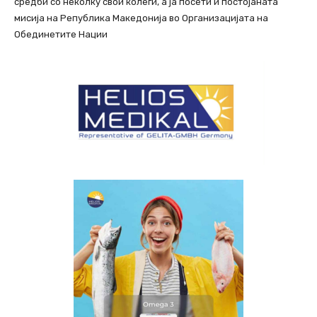
средби со неколку свои колеги, а ја посети и постојаната
мисија на Република Македонија во Организацијата на
Обединетите Нации