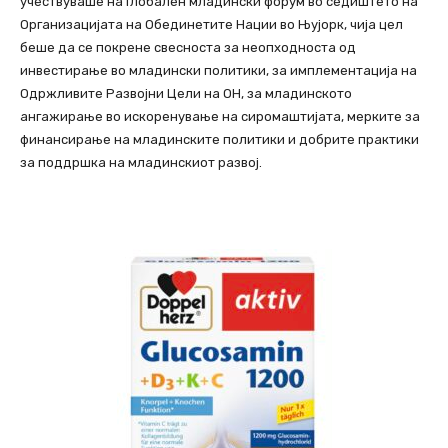
учествуваше на Глобален младински форум во седиштето на
Организацијата на Обединетите Нации во Њујорк, чија цел
беше да се покрене свесноста за неопходноста од
инвестирање во младински политики, за имплементација на
Одржливите Развојни Цели на ОН, за младинското
ангажирање во искоренување на сиромаштијата, мерките за
финансирање на младинските
политики и добрите практики
за поддршка на младинскиот развој.