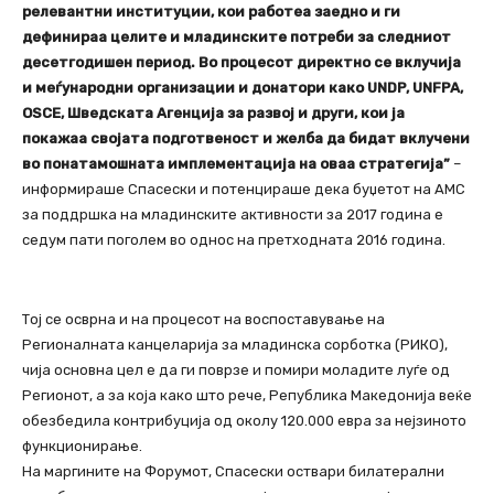
релевантни институции, кои работеа заедно и ги
дефинираа целите и младинските потреби за следниот
десетгодишен период. Во процесот директно се вклучија
и меѓународни организации и донатори како UNDP, UNFPA,
OSCE, Шведската Агенција за развој и други, кои ја
покажаа својата подготвеност и желба да бидат вклучени
во понатамошната имплементација на оваа стратегија”
–
информираше Спасески и потенцираше дека буџетот на АМС
за поддршка на младинските активности за 2017 година е
седум пати поголем во однос на претходната 2016 година.
Тој се осврна и на процесот на воспоставување на
Регионалната канцеларија за младинска сорботка (РИКО),
чија основна цел е да ги поврзе и помири моладите луѓе од
Регионот, а за која како што рече, Република Македонија веќе
обезбедила контрибуција од околу 120.000 евра за нејзиното
функционирање.
На маргините на Форумот, Спасески оствари билатерални