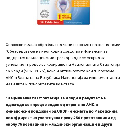
Спасески имаше обраќање на министерскиот панел на тема:
“Обезбедување на неопходни средства и финансии за
поддршка на младинскиот развој”, каде се осврна на
успешниот процес за креирање на Националната Стартегија
за млади (2016-2025), како и активностите кои ги презема
АМС и Владата на Република Македонија за имплементација
на целите и приоритетите во истата.
“Националната Стратегија за млади е резултат на
едногодишен процес воден од страна на АМС, а
финансиски поддржан од UNDP-мисијата во Македонија,
во кој директно учествуваа преку 250 претставници од
околу 75 невладини и младински организации и други