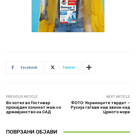
Facebook
Twitter
PREVIOUS ARTICLE
NEXT ARTICLE
Во хотел во Гостивар
ФОТО: Украинците тврдат –
пронајден починат маж со
Русија гаѓаше наш авион над
државјанство на САД
Црното море
ПОВРЗАНИ ОБЈАВИ