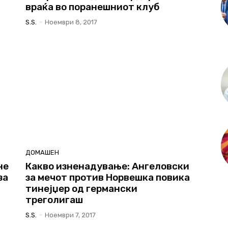
враќа во поранешниот клуб
S.s.
-
Ноември 8, 2017
ДОМАШЕН
не
Какво изненадување: Ангеловски
за
за мечот против Норвешка повика
тинејџер од германски
треголигаш
S.s.
-
Ноември 7, 2017