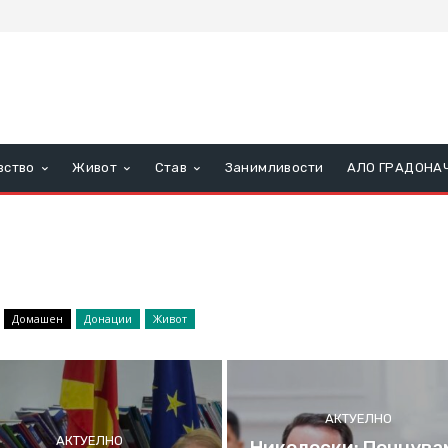
вство
Живот
Став
Занимливости
АЛО ГРАДОНА
Домашен
Донации
Живот
АКТУЕЛНО
АКТУЕЛНО
Николоски: Почнува