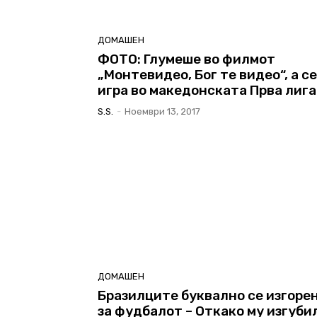
ДОМАШЕН
ФОТО: Глумеше во филмот
„Монтевидео, Бог те видео“, а с
игра во македонската Прва лига
S.s.
-
Ноември 13, 2017
ДОМАШЕН
Бразилците буквално се изгоре
за фудбалот – Откако му изгуби