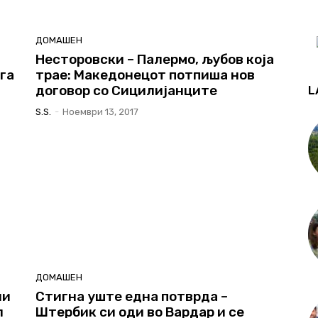
ДОМАШЕН
Несторовски – Палермо, љубов која
ега
трае: Македонецот потпиша нов
договор со Сицилијанците
L
S.s.
-
Ноември 13, 2017
ДОМАШЕН
ни
Стигна уште една потврда –
л
Штербик си оди во Вардар и се