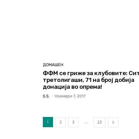
ДОМАШЕН
ФФМ се гриже за клубовите: Си
третолигаши, 71 на број добија
донација во опрема!
S.s.
-
Ноември 7, 2017
...
1
2
3
23