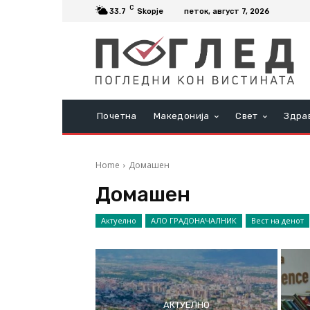
C
33.7
Skopje
петок, август 7, 2026
Почетна
Македонија
Свет
Здра
Home
Домашен
Домашен
Актуелно
АЛО ГРАДОНАЧАЛНИК
Вест на денот
АКТУЕЛНО