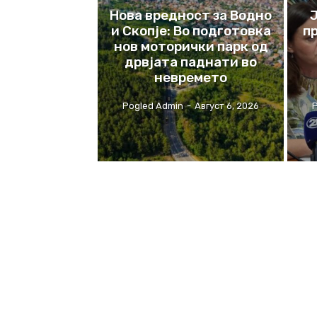
Нова вредност за Водно
Ј
и Скопје: Во подготовка
п
нов моторички парк од
дрвјата паднати во
невремето
Pogled Admin
-
Август 6, 2026