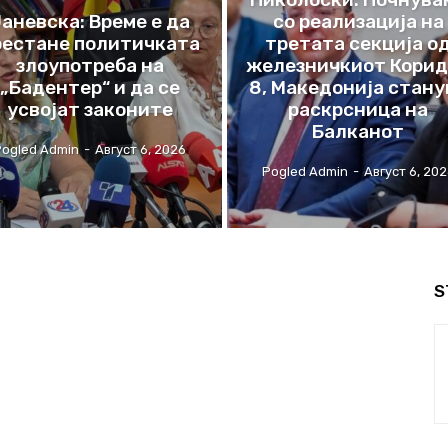
аневска: Време е да
со реализација на
рестане политичката
третата секција о
злоупотреба на
железничкиот Корид
„Бадентер“ и да се
8, Македонија стану
усвојат законите
раскрсница на
Балканот
Pogled Admin
-
Август 6, 2026
Pogled Admin
-
Август 6, 20
S