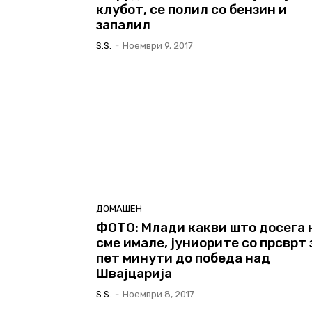
клубот, се полил со бензин и
запалил
S.s.
-
Ноември 9, 2017
ДОМАШЕН
ФОТО: Млади какви што досега 
сме имале, јуниорите со прсврт 
пет минути до победа над
Швајцарија
S.s.
-
Ноември 8, 2017