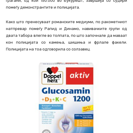
граѓани, од кои 150.000 во Букурешт, завршија со судири
помеѓу демонстрантите и полицијата.
Како што пренесуваат романските медиуми, по ракометниот
натпревар помеѓу Рапид и Динамо, навивачките групи од
двата табора влегле во толпата, по што започнале да маваат
кон полицијата со камења, шишиња и фрлале факели.
Полицијата на тоа одговорила со солзавец.