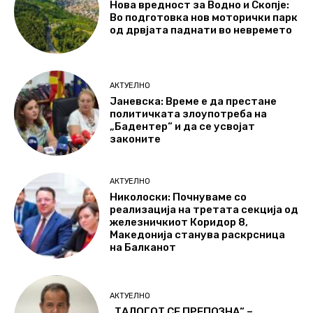
Нова вредност за Водно и Скопје:
Во подготовка нов моторички парк
од дрвјата паднати во невремето
АКТУЕЛНО
Јаневска: Време е да престане
политичката злоупотреба на
„Бадентер“ и да се усвојат
законите
АКТУЕЛНО
Николоски: Почнуваме со
реализација на третата секција од
железничкиот Коридор 8,
Македонија станува раскрсница
на Балканот
АКТУЕЛНО
„ТАЛОГОТ СЕ ПРЕПОЗНА“ –