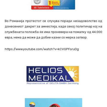
Во Романија протестот се случува поради незадоволство од
донесениот декрет за амнестија, каде секој политичар кој на
службената положба ќе има проневера на помалку од 44.000
евра, нема да може да добие казни со мерка затвор.
https://www.youtube.com/watch?v=kCVGPFsruDg