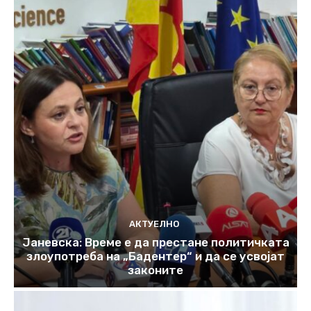
АКТУЕЛНО
Јаневска: Време е да престане политичката
злоупотреба на „Бадентер“ и да се усвојат
законите