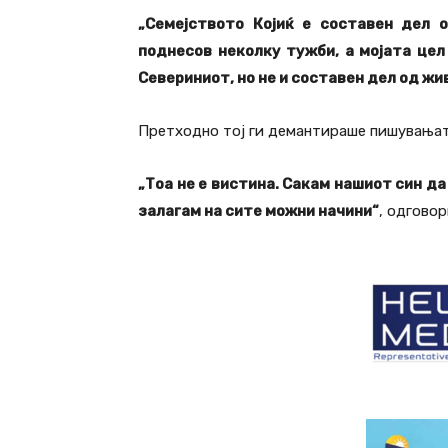
„Семејството Којиќ е составен дел 
поднесов неколку тужби, а мојата цел
Севериниот, но не и составен дел од жи
Претходно тој ги демантираше пишувањата
„Тоа не е вистина. Сакам нашиот син да
залагам на сите можни начини“
, одгово