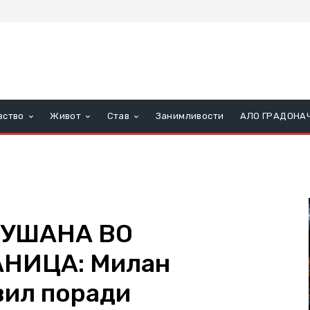
вство
Живот
Став
Занимливости
АЛО ГРАДОНА
ЛУШАНА ВО
НИЦА: Милан
вил поради