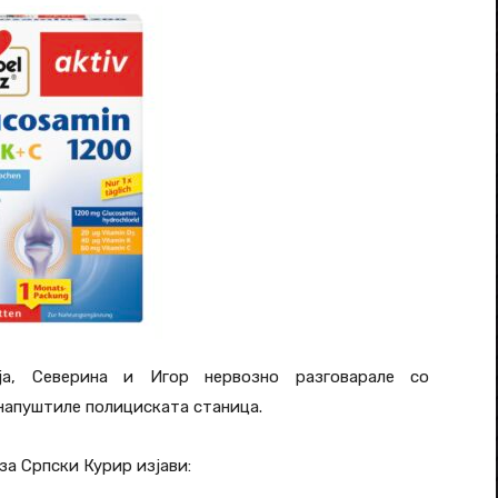
а, Северина и Игор нервозно разговарале со
 напуштиле полициската станица.
за Српски Курир изјави: