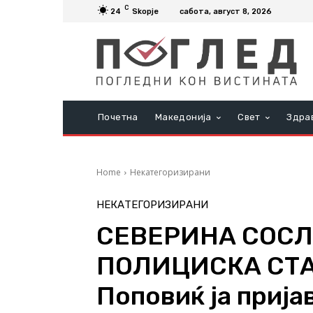
C
24
Skopje
сабота, август 8, 2026
Почетна
Македонија
Свет
Здра
Home
Некатегоризирани
НЕКАТЕГОРИЗИРАНИ
СЕВЕРИНА СОС
ПОЛИЦИСКА СТА
Поповиќ ја прија