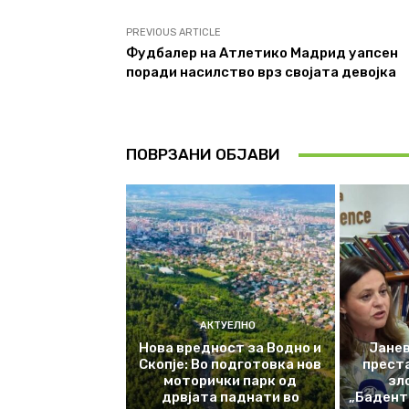
PREVIOUS ARTICLE
Фудбалер на Атлетико Мадрид уапсен
поради насилство врз својата девојка
ПОВРЗАНИ ОБЈАВИ
АКТУЕЛНО
Нова вредност за Водно и
Јанев
Скопје: Во подготовка нов
прест
моторички парк од
зл
дрвјата паднати во
„Баденте