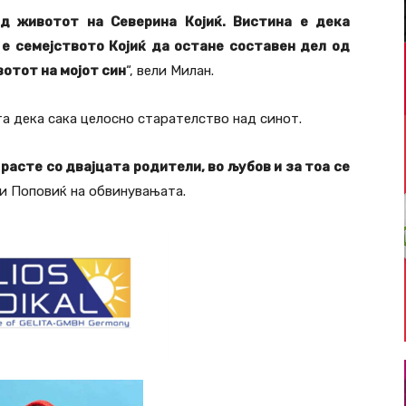
од животот на Северина Којиќ. Вистина е дека
 е семејството Којиќ да остане составен дел од
вотот на мојот син
“, вели Милан.
 дека сака целосно старателство над синот.
 расте со двајцата родители, во љубов и за тоа се
ри Поповиќ на обвинувањата.