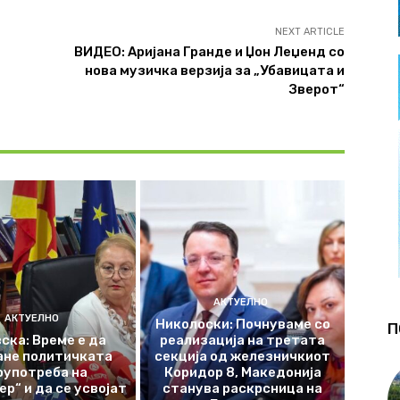
NEXT ARTICLE
ВИДЕО: Аријана Гранде и Џон Леџенд со
нова музичка верзија за „Убавицата и
Зверот“
АКТУЕЛНО
АКТУЕЛНО
Николоски: Почнуваме со
П
ска: Време е да
реализација на третата
ане политичката
секција од железничкиот
оупотреба на
Коридор 8, Македонија
р“ и да се усвојат
станува раскрсница на