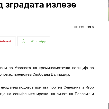
д зградата излезе
279
0
interest
WhatsApp
шани во Управата на криминалистичка полиција во
Поповиќ, пренесува Слободна Далмација.
 неодамна поднесе пријава против Северина и Игор
ија на социјалните мрежи, на синот на Поповиќ и