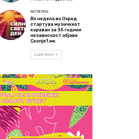
АКТУЕЛНО
Во недела во Охрид
стартува музичкиот
караван за 35 години
независност објави
Скопје1.мк
Load more