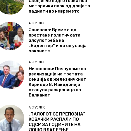
Скопје: Во подготовка нов
моторички парк од дрвјата
паднати во невремето
АКТУЕЛНО
Јаневска: Време е да
престане политичката
злоупотреба на
„Бадентер“ и да се усвојат
законите
АКТУЕЛНО
Николоски: Почнуваме со
реализација на третата
секција од железничкиот
Коридор 8, Македонија
станува раскрсница на
Балканот
АКТУЕЛНО
„ТАЛОГОТ СЕ ПРЕПОЗНА“ –
КОВАЧКИ РАСПАЛИ ПО
СДСМ ЗА ГОДИНИТЕ НА
ЛОШО ВЛАДЕЕЊЕ