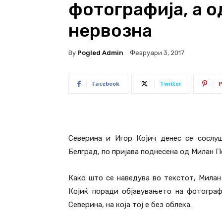
фотографија, а о
нервозна
By
Pogled Admin
Февруари 3, 2017
Facebook
Twitter
P
Северина и Игор Којич денес се сослу
Белград, по пријава поднесена од Милан 
Како што се наведува во текстот, Милан
Којиќ поради објавувањето на фотограф
Северина, на која тој е без облека.