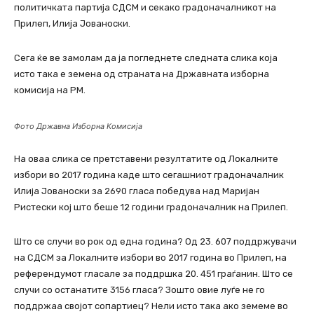
политичката партија СДСМ и секако градоначалникот на
Прилеп, Илија Јованоски.
Сега ќе ве замолам да ја погледнете следната слика која
исто така е земена од страната на Државната изборна
комисија на РМ.
Фото Државна Изборна Комисија
На оваа слика се претставени резултатите од Локалните
избори во 2017 година каде што сегашниот градоначалник
Илија Јованоски за 2690 гласа победува над Маријан
Ристески кој што беше 12 години градоначалник на Прилеп.
Што се случи во рок од една година? Од 23. 607 поддржувачи
на СДСМ за Локалните избори во 2017 година во Прилеп, на
референдумот гласале за поддршка 20. 451 граѓанин. Што се
случи со останатите 3156 гласа? Зошто овие луѓе не го
поддржаа својот сопартиец? Нели исто така ако земеме во