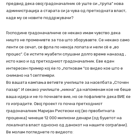
предвид дека овој градоначалник сѐ уште си „трупа“ нова
администрација а старата си ја чува од претходната власт,
каде му се новите поддржувачи?
Господине градоначалниче се некако имам чувство дека
ништо не променивте за тоа што зборувавте. Се некако само
ленти се сечат, се фрла по некоја лопата и нели сѐ е „во
процес“. Се истите муабети слушани долго време наназад ,
исто како и од претходниот градоначалник. Еве еден
интересен пример кој ќе го „потковам “со видео кое што е
снимано на 1 септември.
Во вашата кампања ветивте училиште за населбата „Сточен
пазар“. И секако училиште „никна“ да напоменам кое не беше
ваша идеја и не го почнавте вие, но се пофаливте дека ВИЕ ќе
го изградите. Овој проект го почна претходниот
градоначалник Маријан Ристески кој (во првобитната
проценка) чинеше 12 000 милиони денари (од буџетот на
локалната власт односно од данокот на нашите сограѓани).
Ве молам погледнете го видеото: