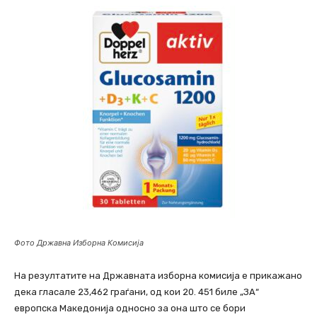
Фото Државна Изборна Комисија
На резултатите на Државната изборна комисија е прикажано
дека гласале 23,462 граѓани, од кои 20. 451 биле „ЗА“
европска Македонија односно за она што се бори