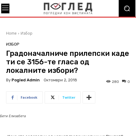
Home
Избор
ИЗБОР
Градоначалниче прилепски каде
ти се 3156-те гласа од
локалните избори?
By
Pogled Admin
Октомври 2, 2018
280
0
Facebook
Twitter
Бети Елизабета