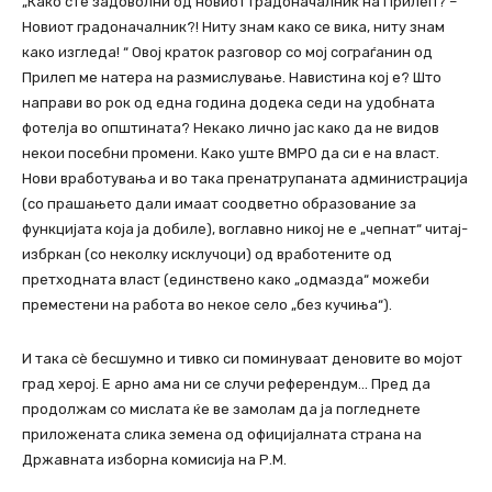
„Како сте задоволни од новиот градоначалник на Прилеп? –
Новиот градоначалник?! Ниту знам кaко се вика, ниту знам
како изгледа! “ Овој краток разговор со мој сограѓанин од
Прилеп ме натера на размислување. Навистина кој е? Што
направи во рок од една година додека седи на удобната
фотелја во oпштината? Некако лично јас како да не видов
некои посебни промени. Како уште ВМРО да си е на власт.
Нови вработувања и во така пренатрупаната администрација
(со прашањето дали имаат соодветно образование за
функцијата која ја добиле), воглавно никој не е „чепнат“ читај-
избркан (со неколку исклучоци) од вработените од
претходната власт (единствено како „одмазда“ можеби
преместени на работа во некое село „без кучиња“).
И така сѐ бесшумно и тивко си поминуваат деновите во мојот
град херој. Е арно ама ни се случи референдум… Пред да
продолжам со мислата ќе ве замолам да ја погледнете
приложената слика земена од официјалната страна на
Државната изборна комисија на Р.М.