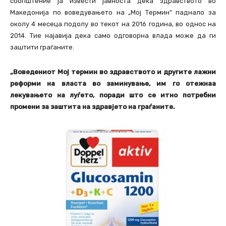
соопштение ја извести јавноста дека здравството во
Македонија по воведувањето на „Мој Термин“ паднало за
околу 4 месеца подолу во текот на 2016 година, во однос на
2014. Тие најавија дека само одговорна влада може да ги
заштити граѓаните.
„Воведениот Мој термин во здравството и другите лажни
реформи на власта во заминување, им го отежнаа
лекувањето на луѓето, поради што се итно потребни
промени за заштита на здравјето на граѓаните.