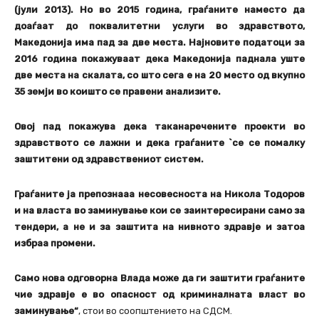
(јули 2013). Но во 2015 година, граѓаните наместо да
доаѓаат до поквалитетни услуги во здравството,
Македонија има пад за две места. Најновите податоци за
2016 година покажуваат дека Македонија паднала уште
две места на скалата, со што сега е на 20 место од вкупно
35 земји во коишто се правени анализите.
Овој пад покажува дека таканаречените проекти во
здравството се лажни и дека граѓаните `се се помалку
заштитени од здравствениот систем.
Граѓаните ја препознааа несовесноста на Никола Тодоров
и на власта во заминување кои се заинтересирани само за
тендери, а не и за заштита на нивното здравје и затоа
избраа промени.
Само нова одговорна Влада може да ги заштити граѓаните
чие здравје е во опасност од криминалната власт во
заминување“
, стои во соопштението на СДСМ.