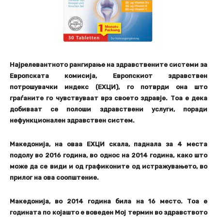
Најрелевантното рангирање на здравствените системи за
Европската комисија, Европскиот здравствен
потрошувачки индекс (ЕХЦИ), го потврди она што
граѓаните го чувствуваат врз своето здравје. Тоа е дека
добиваат се полоши здравствени услуги, поради
нефункционален здравствен систем.
Македонија, на оваа ЕХЦИ скала, паднала за 4 места
подолу во 2016 година, во однос на 2014 година, како што
може да се види и од графиконите од истражувањето, во
прилог на ова соопштение.
Македонија, во 2014 година била на 16 место. Тоа е
годината по којашто е воведен Мој термин во здравството