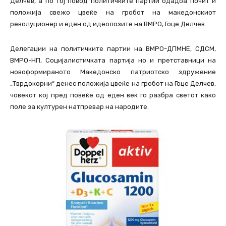
Делчев, а по тој повод политичките партии одадоа почит и
положија свежо цвеќе на гробот на македонскиот
револуционер и еден од идеолозите на ВМРО, Гоце Делчев.
Делегации на политичките партии на ВМРО-ДПМНЕ, СДСМ,
ВМРО-НП, Социјалистичката партија но и претставници на
новоформираното Македонско патриотско здружение
„Тврдокорни“ денес положија цвеќе на гробот на Гоце Делчев,
човекот кој пред повеќе од еден век го разбра светот како
поле за културен натпревар на народите.