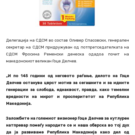
Делегација на СДСМ во состав Оливер Спасовски, генерален
секретар на СДСМ придружуван од потпретседателката на
СДСМ Фросина Ременски денеска одадоа почит на
македонскиот великан Гоце Делчев.
„И по 145 години од неговото раѓање, делото на Гоце
Делчев останува цврст мотив за сегашните и за идните
генерации за слобода, еднаквост, правда, како темелни
вредности на мирот и просперитетот на Република
Македонија.
Заложбите на големиот визионер Гоце Делчев за кутлурен
натпревар помеѓу народите се и наша обврска во тој дух
да ја развиваме Република Македонија како дел од