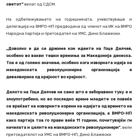
светот“
велат од СДСМ.
На одбележувањето на годишнината, учевствуваше и
делегација на ВМРО-НП предводена од членот на ИК на ВМРО
Народна партија и претседател на УМС, Дино Блажески.
„Доволно е да се држиме кон идеите на Гоце Делчев,
особено во вакви тешки времиња за Македонија денеска.
Тоа е од големо значење, особено кога изворната идеја на
македонската револуционерна организација е
девалвирана од крајност во крајност.
Делото на Гоце Делчев не само што е заборавено туку е и
злоупотребено, но во последно време младите се повеќе
се враќаат на изворните корени на идејата од времето на
македонската револуционерна организација, а ВМРО-НП
како партија тоа го прави веќе 11 години, почитувајќи ги
начелата и целите на македонските револуционери“
, вели
претседателот на УМС на ВМРО-НП, Дино Блажески