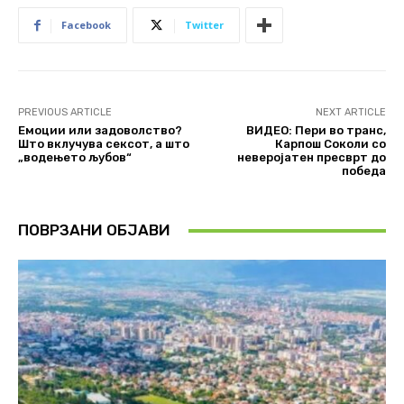
Facebook
Twitter
PREVIOUS ARTICLE
NEXT ARTICLE
Емоции или задоволство?
ВИДЕО: Пери во транс,
Што вклучува сексот, а што
Карпош Соколи со
„водењето љубов“
неверојатен пресврт до
победа
ПОВРЗАНИ ОБЈАВИ