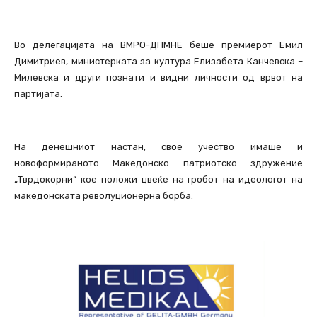
Во делегацијата на ВМРО-ДПМНЕ беше премиерот Емил
Димитриев, министерката за култура Елизабета Канчевска –
Милевска и други познати и видни личности од врвот на
партијата.
На денешниот настан, свое учество имаше и
новоформираното Македонско патриотско здружение
„Тврдокорни“ кое положи цвеќе на гробот на идеологот на
македонската револуционерна борба.