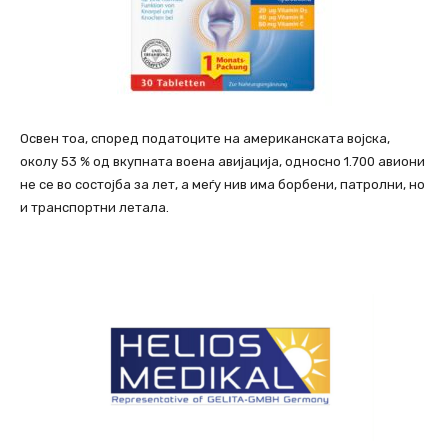
Освен тоа, според податоците на американската војска,
околу 53 % од вкупната воена авијација, односно 1.700 авиони
не се во состојба за лет, а меѓу нив има борбени, патролни, но
и транспортни летала.