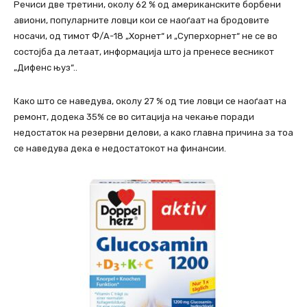
Речиси две третини, околу 62 % од американските борбени
авиони, популарните ловци кои се наоѓаат на бродовите
носачи, од тимот Ф/А-18 „Хорнет“ и „Суперхорнет“ не се во
состојба да летаат, информација што ја пренесе весникот
„Дифенс њуз“..
Како што се наведува, околу 27 % од тие ловци се наоѓаат на
ремонт, додека 35% се во ситација на чекање поради
недостаток на резервни делови, а како главна причина за тоа
се наведува дека е недостатокот на финансии.