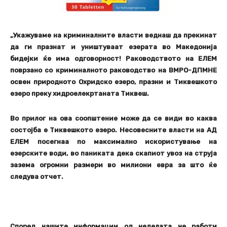
„Укажуваме на криминалните власти веднаш да прекинат
да ги празнат и уништуваат езерата во Македонија
бидејки ќе има одговорност! Раководството на ЕЛЕМ
поврзано со криминалното раководство на ВМРО-ДПМНЕ
освен природното Охридско езеро, празни и Тиквешкото
езеро преку хидроелекртаната Тиквеш.
Во прилог на ова соопштение може да се види во каква
состојба е Тиквешкото езеро. Несовесните власти на АД
ЕЛЕМ посегнаа по максимално искористување на
езерските води, во паниката дека скапиот увоз на струја
зазема огромни размери во милиони евра за што ќе
следува отчет.
Според нашите информации од неделата не работи