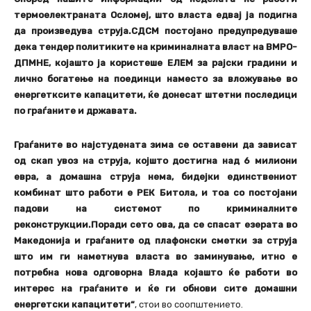
термоелектраната Осломеј, што власта едвај ја подигна
да произведува струја.СДСМ постојано предупредуваше
дека тендер политиките на криминалната власт на ВМРО-
ДПМНЕ, којашто ја користеше ЕЛЕМ за рајски градини и
лично богатење на поединци наместо за вложување во
енергетксите капацитети, ќе донесат штетни последици
по граѓаните и државата.
Граѓаните во најстудената зима се оставени да зависат
од скап увоз на струја, којшто достигна над 6 милиони
евра, а домашна струја нема, бидејки единствениот
комбинат што работи е РЕК Битола, и тоа со постојани
падови на системот по криминалните
реконструкции.Поради сето ова, да се спасат езерата во
Македонија и граѓаните од плафонски сметки за струја
што им ги наметнува власта во заминување, итно е
потребна нова одговорна Влада којашто ќе работи во
интерес на граѓаните и ќе ги обнови сите домашни
енергетски капацитети“
, стои во соопштението.