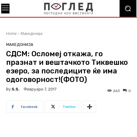
Home
Македонија
МАКЕДОНИЈА
СДСМ: Осломеј откажа, го
празнат и вештачкото Тиквешко
езеро, за последиците ќе има
одоговорност!(ФОТО)
By
S.s.
Февруари 7, 2017
263
0
Facebook
Twitter