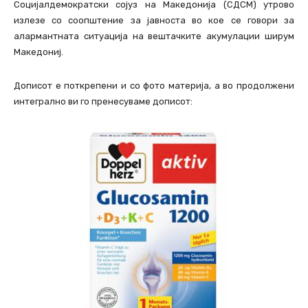
Социјалдемократски сојуз на Македонија (СДСМ) утрово
излезе со соопштение за јавноста во кое се говори за
алармантната ситуација на вештачките акумулации ширум
Македониј.
Дописот е поткрепени и со фото материја, а во продолжени
интегрално ви го пренесуваме дописот: