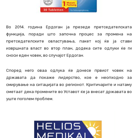
Во 2014. година Ердоган ја презеде претседателската
функција, поради што започна процес за промена на
претседателските овластувања, пакет кој ќе ја стави
извршната власт во втор план, додека сите одлуки ќе ги
сноси еден човек, во случајот Ердоган.
Според него оваа одлука ќе донесе првиот човек на
државата да покаже лидерство, кое е неопходно за
смирување на ситацијата во регионот. Критичарите и натаму
сметаат дека промените во Уставот ќе ја внесат државата во
уште поголем проблем.