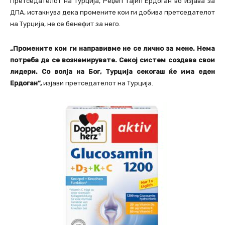
Претседателот на Турција, Реџеп Тајип Ердоган во изјава за
ДПА, истакнува дека промените кои ги добива претседателот
на Турција, не се бенефит за него.
„Промените кои ги направивме не се лично за мене. Нема
потреба да се вознемирувате. Секој систем создава свои
лидери. Со волја на Бог, Турција секогаш ќе има еден
Ердоган“,
изјави претседателот на Турција.