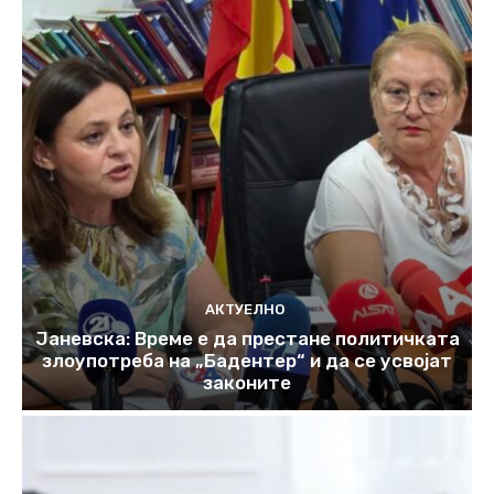
АКТУЕЛНО
Јаневска: Време е да престане политичката
злоупотреба на „Бадентер“ и да се усвојат
законите