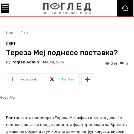
Home
Свет
СВЕТ
Тереза Меј поднесе поставка?
By
Pogled Admin
Мај 14, 2019
314
0
Facebook
Twitter
Фото Меј
Британската премиерка Тереза ​​Меј изјави денеска дека ќе
поднесе оставка пред наредната фаза преговори за Брегзит,
а иако не објави датум кога ќе замине од функцијата, високи