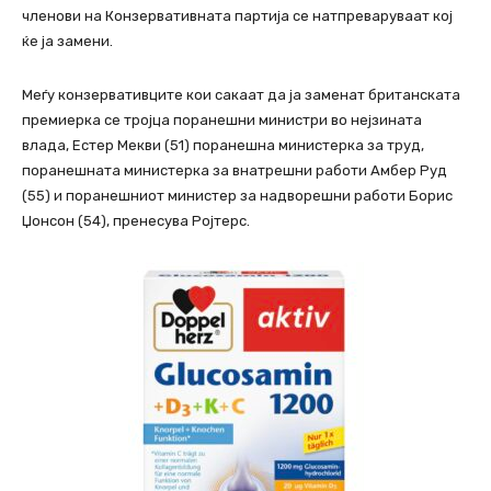
членови на Конзервативната партија се натпреваруваат кој
ќе ја замени.
Меѓу конзервативците кои сакаат да ја заменат британската
премиерка се тројца поранешни министри во нејзината
влада, Естер Мекви (51) поранешна министерка за труд,
поранешната министерка за внатрешни работи Амбер Руд
(55) и поранешниот министер за надворешни работи Борис
Џонсон (54), пренесува Ројтерс.