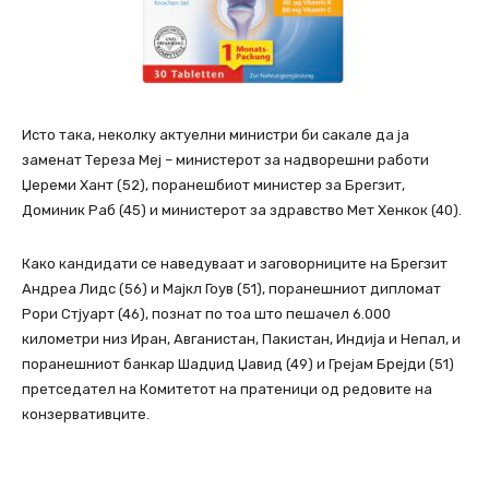
Исто така, неколку актуелни министри би сакале да ја
заменат Тереза ​​Меј – министерот за надворешни работи
Џереми Хант (52), поранешбиот министер за Брегзит,
Доминик Раб (45) и министерот за здравство Мет Хенкок (40).
Како кандидати се наведуваат и заговорниците на Брегзит
Андреа Лидс (56) и Мајкл Гоув (51), поранешниот дипломат
Рори Стјуарт (46), познат по тоа што пешачел 6.000
километри низ Иран, Авганистан, Пакистан, Индија и Непал, и
поранешниот банкар Шадџид Џавид (49) и Грејам Брејди (51)
претседател на Комитетот на пратеници од редовите на
конзервативците.