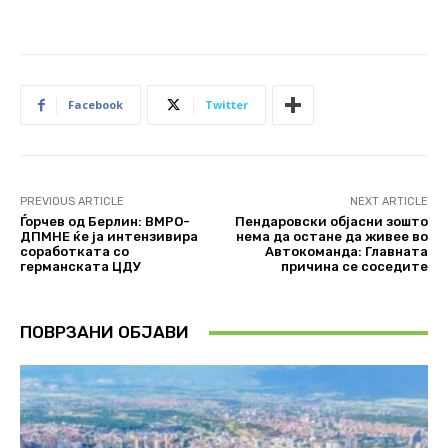
Facebook
Twitter
PREVIOUS ARTICLE
NEXT ARTICLE
Ѓорчев од Берлин: ВМРО-
Пендаровски објасни зошто
ДПМНЕ ќе ја интензивира
нема да остане да живее во
соработката со
Автокоманда: Главната
германската ЦДУ
причина се соседите
ПОВРЗАНИ ОБЈАВИ