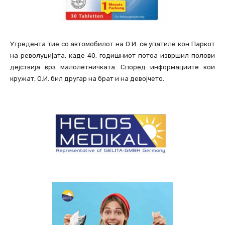
Утредента тие со автомобилот на О.И. се упатиле кон Паркот
на револуцијата, каде 40. годишниот потоа извршил полови
дејствија врз малолетничката. Според информациите кои
кружат, О.И. бил другар на брат и на девојчето.