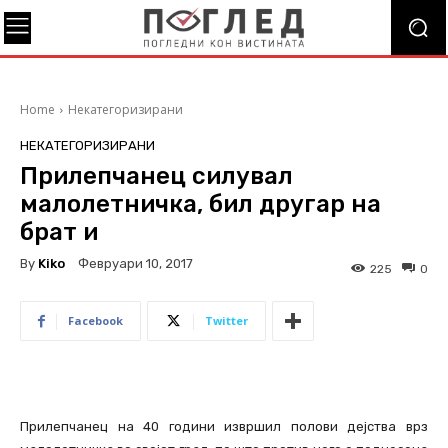
Home
Некатегоризирани
НЕКАТЕГОРИЗИРАНИ
Прилепчанец силувал
малолетничка, бил другар на
брат и
By
Kiko
Февруари 10, 2017
225
0
Facebook
Twitter
Прилепчанец на 40 години извршил полови дејства врз