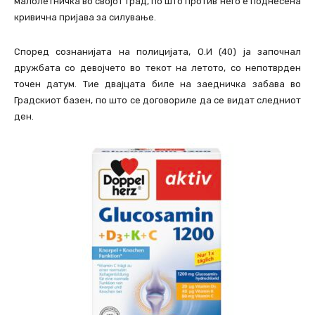
малолетничка во својот град, по што против него е поднесена
кривична пријава за силување.
Според сознанијата на полицијата, О.И (40) ја започнал
дружбата со девојчето во текот на летото, со непотврден
точен датум. Тие двајцата биле на заедничка забава во
Градскиот базен, по што се договориле да се видат следниот
ден.