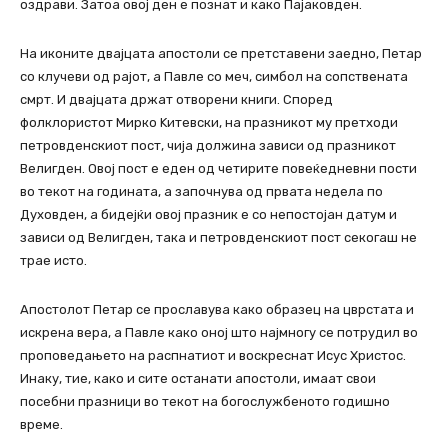
оздрави. Затоа овој ден е познат и како Пајаковден.
На иконите двајцата апостоли се претставени заедно, Петар
со клучеви од рајот, а Павле со меч, симбол на сопствената
смрт. И двајцата држат отворени книги. Според
фолклористот Мирко Kитевски, на празникот му претходи
петровденскиот пост, чија должина зависи од празникот
Велигден. Овој пост е еден од четирите повеќедневни пости
во текот на годината, а започнува од првата недела по
Духовден, а бидејќи овој празник е со непостојан датум и
зависи од Велигден, така и петровденскиот пост секогаш не
трае исто.
Апостолот Петар се прославува како образец на цврстата и
искрена вера, а Павле како оној што најмногу се потрудил во
проповедањето на распнатиот и воскреснат Исус Христос.
Инаку, тие, како и сите останати апостоли, имаат свои
посебни празници во текот на богослужбеното годишно
време.