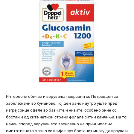
Интересни обичаи и верувања поврзани со Петровден се
забележани во Kуманово. Тој ден рано наутро уште пред
изгрејсонце оделе во бавчите и нивите, особено оние со
бостан и од сите четири страни фрлале ситни камчиња. На тој
начин според верувањето засновано на принципот на
имитативната магија се влијае врз бостанот многу да врзува и