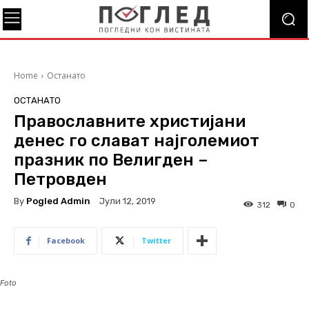
Home
Останато
ОСТАНАТО
Православните христијани
денес го слават најголемиот
празник по Велигден –
Петровден
By
Pogled Admin
Јули 12, 2019
312
0
Facebook
Twitter
Foto