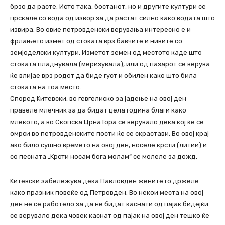
брзо да расте. Исто така, бостанот, но и другите култури се
прскале со вода од извор за да растат силно како водата што
извира. Во овие петровденски верувања интересно е и
фрлањето измет од стоката врз бавчите и нивите со
земјоделски култури. Изметот земен од местото каде што
стоката пладнувала (меризувала), или од пазарот се верува
ќе влијае врз родот да биде густ и обилен како што била
стоката на тоа место.
Според Kитевски, во гевгелиско за јадење на овој ден
правеле млечник за да бидат цела година благи како
млекото, а во Скопска Црна Гора се верувало дека кој ќе се
омрси во петровденските пости ќе се скрастави. Во овој крај
ако било сушно времето на овој ден, носеле крсти (литии) и
со песната „Kрсти носам бога молам“ се молеле за дожд.
Kитевски забележува дека Павловден жените го држеле
како празник повеќе од Петровден. Во некои места на овој
ден не се работело за да не бидат каснати од пајак бидејќи
се верувало дека човек каснат од пајак на овој ден тешко ќе