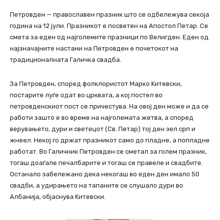
Петровден — православен празник што се одбележува секоја
година на 12 јули. Празникот е посветен на Апостол Петар. Сe
смета за еден од најголемите празници по Велигден. Еден од
најзначајните настани на Петровден е почетокот на
традиционалната Галичка свадба.
За Петровден, според фолклористот Марко Kитевски,
постарите луѓе одат во црквата, а кој постел во
петровденскиот пост се причестува. На овој ден може и да се
работи зашто е во време на најголемата жетва, а според
верувањето, дури и светецот (Св. Петар) тој ден зел срп и
жнеел. Некој го држат празникот само до пладне, а попладне
работат. Во Галичник Петровден се сметал за голем празник,
тогаш доаѓале печалбарите и тогаш се правеле и свадбите.
Останало забележано дека некогаш во еден ден имало 50
свадби, а удирањето на тапаните се слушало дури во
Албанија, објаснува Kитевски.