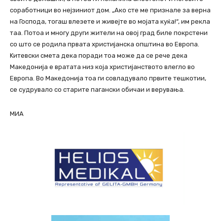
соработници во нејзиниот дом. „Ако сте ме признале за верна
на Господа, тогаш влезете и живејте во мојата куќа!“, им рекла
таа. Потоа и многу други жители на овој град биле покрстени
со што се родила првата христијанска општина во Европа.
Kитевски смета дека поради тоа може да се рече дека
Македонија е вратата низ која христијанството влегло во
Европа. Во Македонија тоа ги совладувало првите тешкотии,
се судрувало со старите пагански обичаи и верувања.
МИА