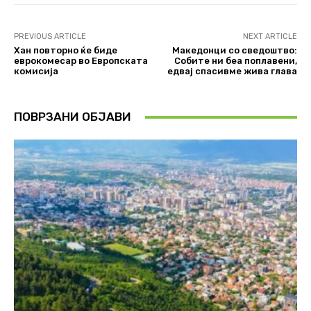
PREVIOUS ARTICLE
NEXT ARTICLE
Хан повторно ќе биде
Македонци со сведоштво:
еврокомесар во Европската
Собите ни беа поплавени,
комисија
едвај спасивме жива глава
ПОВРЗАНИ ОБЈАВИ