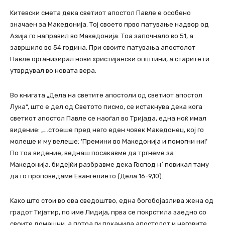
Kитевски смета дека светиот апостол Павле е особено
значаен за Македонија. Тој своето прво патување надвор од
Азија го направил во Македонија. Тоа започнало во 51, а
завршило во 54 година. При своите патувања апостолот
Павле организирал нови христијански општини, а старите ги
утврдувал во новата вера.
Во книгата „Дела на светите апостоли од светиот апостол
Лука“, што е дел од Светото писмо, се истакнува дека кога
светиот апостол Павле се наоѓал во Тријада, една ноќ имал
видение: „…стоеше пред него еден човек Македонец, кој го
молеше и му велеше: ’Премини во Македонија и помогни ни!’
По тоа видение, веднаш посакавме да тргнеме за
Македонија, бидејќи разбравме дека Господ н` повикал таму
да го проповедаме Евангелието (Дела 16-9,10).
Kако што стои во ова сведоштво, една богобојазлива жена од
градот Тијатир, по име Лидија, прва се покрстила заедно со
своите домашни, а потоа ги поканила апостолот и неговите