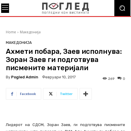
Home
Македонија
МАКЕДОНИЈА
Ахмети побара, Заев исполнува:
Зоран Заев ги подготвува
писмените материјали
By
Pogled Admin
Февруари 10, 2017
269
0
Facebook
Twitter
Лидерот на СДСМ, Зоран Заев, ги подготвува писмените