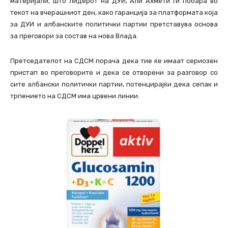
материјали, што лидерот на ДУИ, Али Ахмети ги побара во
текот на вчерашниот ден, како гаранција за платформата која
за ДУИ и албанските политички партии претставува основа
за преговори за состав на нова Влада.
Претседателот на СДСМ порача дека тие ќе имаат сериозен
пристап во преговорите и дека се отворени за разговор со
сите албански политички партии, потенцирајќи дека сепак и
трпението на СДСМ има црвени линии.