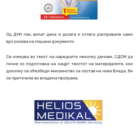
Од ДУИ пак, велат дека и досега и отсега расправале само
врз основа на пишани документи.
Се очекува во текот на наредните неколку денови, СДСМ да
почне со подготовка на нацрт текстот на материјалите, кои
доколку се обезбеди мнозинство за состав на нова Влада, би
се преточиле во владина програма.