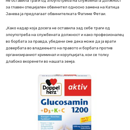
не оставила траги од злоупотреба на службената должност
за главен специјален обвинител односно замена на Катица
Јанева ја предлагаат обвинителката Фатиме Фетаи.
„Како кадар која досега не оставила зад себе траги од
злоупотреба на службената должност и како професионалец
во борбата за правда, убедени сме дека може да ја врати
довербата во владеењето на правото и борбата против
организираниот криминал и корупцијата, кои се толку
длабоко вкоренети во нашата земја.