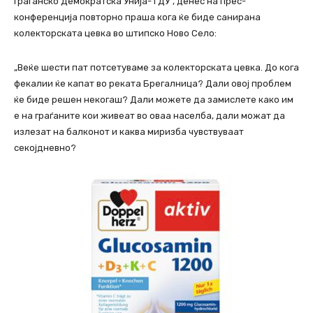
Граѓанско Демократска Унија- ГДУ , денес на прес-
конференција повторно праша кога ќе биде санирана
колекторската цевка во штипско Ново Село:
„Веќе шести пат потсетуваме за колекторската цевка. До кога
фекалии ќе капат во реката Брегалница? Дали овој проблем
ќе биде решен некогаш? Дали можете да замислете како им
е на граѓаните кои живеат во оваа населба, дали можат да
излезат на балконот и каква миризба чувствуваат
секојдневно?