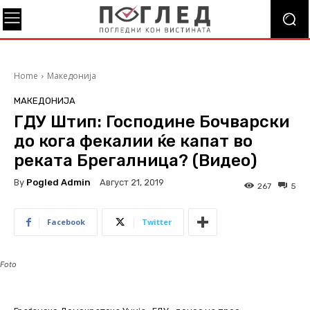
Home
Македонија
МАКЕДОНИЈА
ГДУ Штип: Господине Бочварски
до кога фекалии ќе капат во
реката Брегалница? (Видео)
By
Pogled Admin
Август 21, 2019
267
5
Facebook
Twitter
Foto