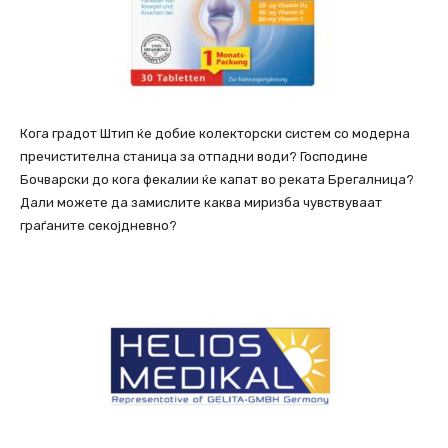
Кога градот Штип ќе добие колекторски систем со модерна
пречистителна станица за отпадни води? Господине
Бочварски до кога фекалии ќе капат во реката Брегалница?
Дали можете да замислите каква миризба чувствуваат
граѓаните секојдневно?