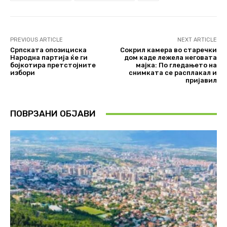
PREVIOUS ARTICLE
NEXT ARTICLE
Српската опозициска
Сокрил камера во старечки
Народна партија ќе ги
дом каде лежела неговата
бојкотира претстојните
мајка: По гледањето на
избори
снимката се расплакал и
пријавил
ПОВРЗАНИ ОБЈАВИ