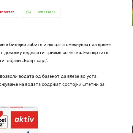
interest
WhatsApp
дење бидејќи забите и непцата омекнуваат за време
ат доколку веднаш ги триеме со четка. Експертите
, објави „Брајт сајд“.
 дозволи водата од базенот да влезе во уста,
држување на водата содржат состојки штетни за