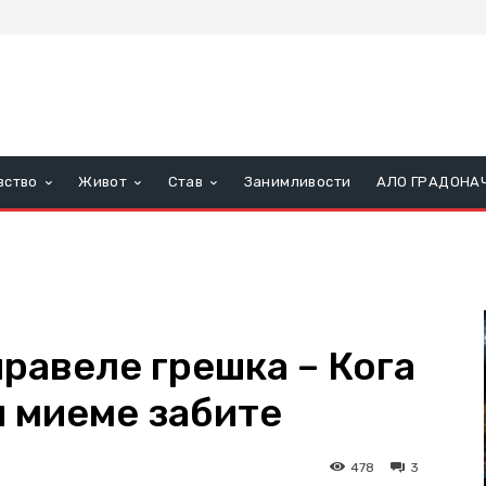
вство
Живот
Став
Занимливости
АЛО ГРАДОНА
равеле грешка – Кога
и миеме забите
478
3