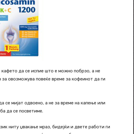
 кафето да се испие што е можно побрзо, а не
н за овозможува повеќе време за кофеинот да ги
а се мијат одвоено, а не за време на капење или
еба да се посветиме.
азик ниту џвакање мраз, бидејќи и двете работи ги