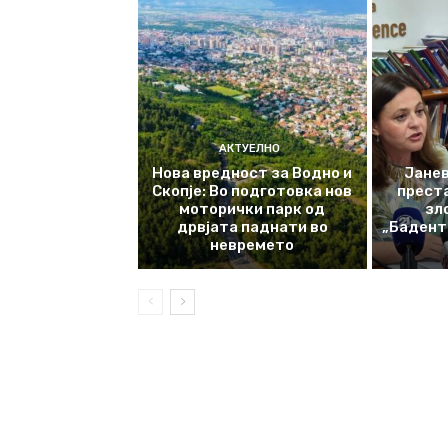
АКТУЕЛНО
Нова вредност за Водно и
Јанев
Скопје: Во подготовка нов
прест
моторички парк од
зл
дрвјата паднати во
„Баденте
невремето