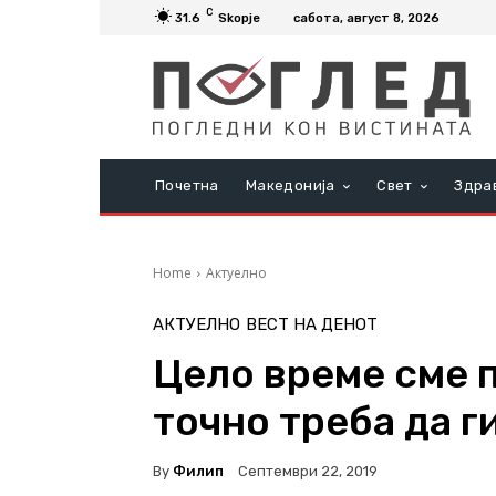
C
31.6
Skopje
сабота, август 8, 2026
Почетна
Македонија
Свет
Здра
Home
Актуелно
АКТУЕЛНО
ВЕСТ НА ДЕНОТ
Цело време сме п
точно треба да г
By
Филип
Септември 22, 2019