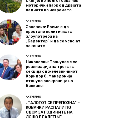
Скопје: Во подготовка нов
моторички парк од дрвјата
паднати во невремето
АКТУЕЛНО
Јаневска: Време е да
престане политичката
злоупотреба на
„Бадентер“ и да се усвојат
законите
АКТУЕЛНО
Николоски: Почнуваме со
реализација на третата
секција од железничкиот
Коридор 8, Македонија
станува раскрсница на
Балканот
АКТУЕЛНО
„ТАЛОГОТ СЕ ПРЕПОЗНА“ –
КОВАЧКИ РАСПАЛИ ПО
СДСМ ЗА ГОДИНИТЕ НА
ЛОШО ВЛАДЕЕЊЕ