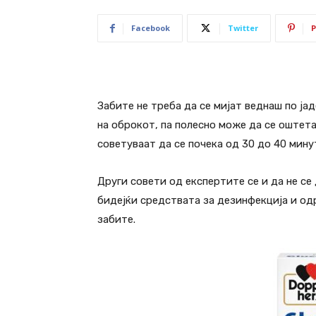
Facebook
Twitter
P
Забите не треба да се мијат веднаш по ја
на оброкот, па полесно може да се оштет
советуваат да се почека од 30 до 40 минути
Други совети од експертите се и да не се
бидејќи средствата за дезинфекција и о
забите.