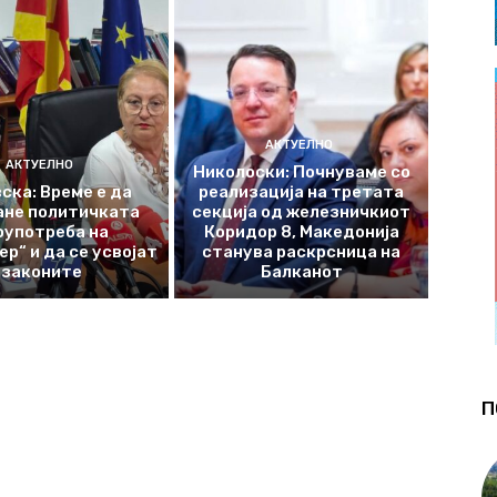
АКТУЕЛНО
АКТУЕЛНО
Николоски: Почнуваме со
ска: Време е да
реализација на третата
ане политичката
секција од железничкиот
оупотреба на
Коридор 8, Македонија
р“ и да се усвојат
станува раскрсница на
законите
Балканот
П