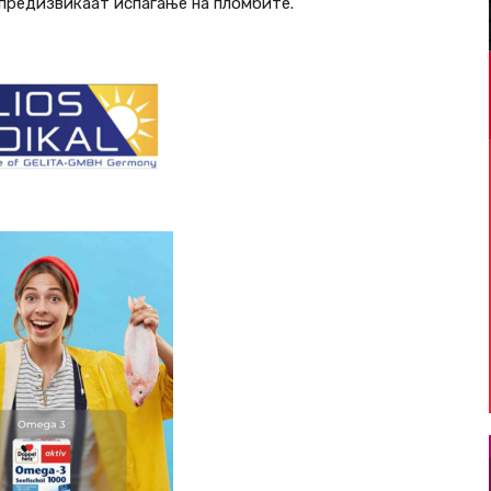
предизвикаат испаѓање на пломбите.