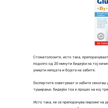
Стоматолозите, исто така, препорачуваат
подолго од 20 минути бидејќи на тој начи
уништи непцата и бојата на забите.
Експертите советуваат и забите секогаш д
туширање, бидејќи тоа е процес на кој тр
Исто така, не се препорачува пирсинг на ј