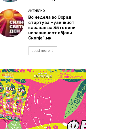
АКТУЕЛНО
Во недела во Охрид
стартува музичкиот
караван за 35 години
независност објави
Скопје1.мк
Load more