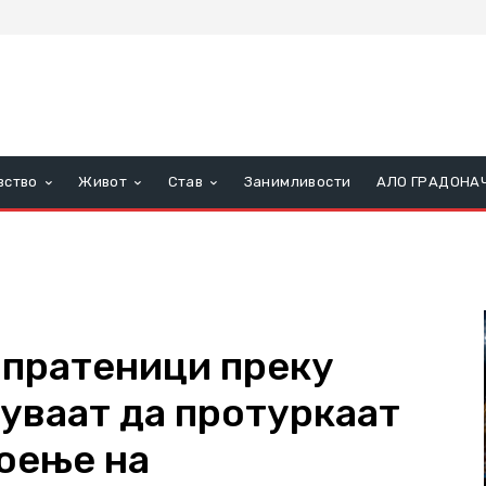
вство
Живот
Став
Занимливости
АЛО ГРАДОНА
 пратеници преку
дуваат да протуркаат
тоење на