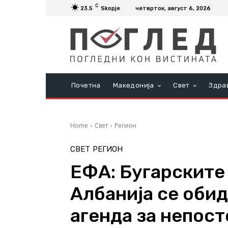
C
23.5
Skopje
четврток, август 6, 2026
Почетна
Македонија
Свет
Здра
Home
Свет
Регион
СВЕТ
РЕГИОН
ЕФА: Бугарските
Албанија се оби
агенда за непос