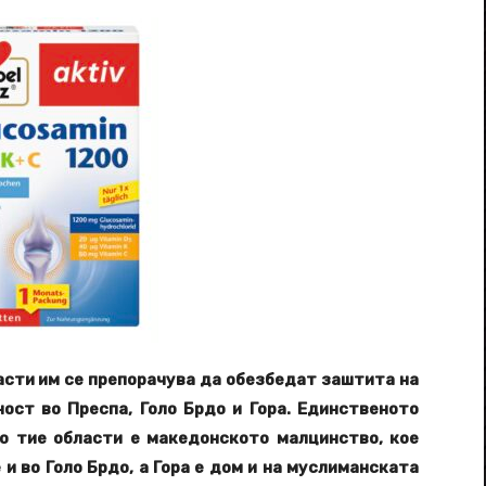
ласти им се препорачува да обезбедат заштита на
ост во Преспа, Голо Брдо и Гора. Единственoто
о тие области е македонското малцинство, кое
 и во Голо Брдо, а Гора е дом и на муслиманската