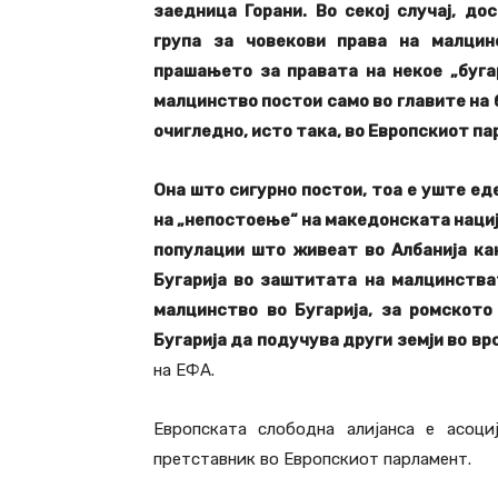
заедница Горани. Во секој случај, до
група за човекови права на малцинс
прашањето за правата на некое „буга
малцинство постои само во главите на 
очигледно, исто така, во Европскиот па
Она што сигурно постои, тоа е уште еде
на „непостоење“ на македонската нациј
популации што живеат во Албанија как
Бугарија во заштитата на малцинства
малцинство во Бугарија, за ромското
Бугарија да подучува други земји во вр
на ЕФА.
Европската слободна алијанса е асоци
претставник во Европскиот парламент.