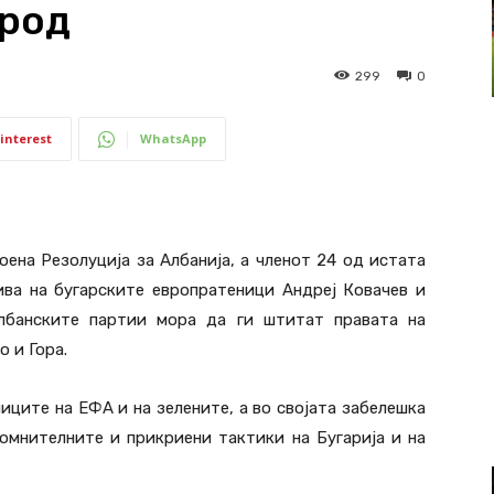
арод
299
0
interest
WhatsApp
ена Резолуција за Албанија, а членот 24 од истата
ива на бугарските европратеници Андреј Ковачев и
албанските партии мора да ги штитат правата на
о и Гора.
иците на ЕФА и на зелените, а во својата забелешка
омнителните и прикриени тактики на Бугарија и на