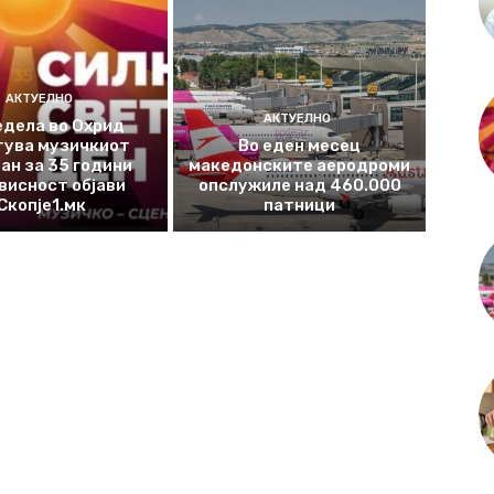
АКТУЕЛНО
АКТУЕЛНО
едела во Охрид
тува музичкиот
Во еден месец
ан за 35 години
македонските аеродроми
висност објави
опслужиле над 460.000
Скопје1.мк
патници