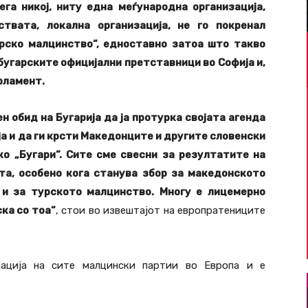
сега никој, ниту една меѓународна организација,
твата, локална организација, не го покренал
рско малцинство“, едноставно затоа што такво
бугарските официјални претставници во Софија и,
рламент.
н обид на Бугарија да ја протурка својата агенда
а и да ги крсти Македонците и другите словенски
о „Бугари“. Сите сме свесни за резултатите на
та, особено кога станува збор за македонското
 и за турското малцинство. Многу е лицемерно
ска со тоа“
, стои во извештајот на европратениците
јација на сите малцински партии во Европа и е