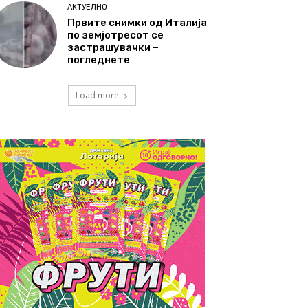
АКТУЕЛНО
Првите снимки од Италија
по земјотресот се
застрашувачки –
погледнете
Load more