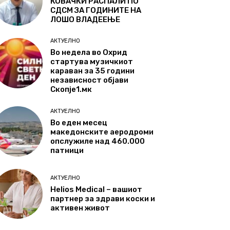
КОВАЧКИ РАСПАЛИ ПО
СДСМ ЗА ГОДИНИТЕ НА
ЛОШО ВЛАДЕЕЊЕ
АКТУЕЛНО
Во недела во Охрид
стартува музичкиот
караван за 35 години
независност објави
Скопје1.мк
АКТУЕЛНО
Во еден месец
македонските аеродроми
опслужиле над 460.000
патници
АКТУЕЛНО
Helios Medical – вашиот
партнер за здрави коски и
активен живот