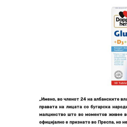
„Имено, во членот 24 на албанските в
правата на лицата со бугарска народн
малцинство што во моментов живее в
официјално е признато во Преспа, но не