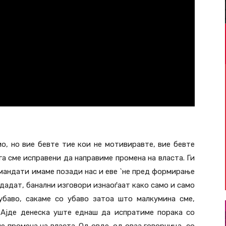
о, но вие бевте тие кои не мотивиравте, вие бевте
га сме исправени да направиме промена на власта. Ги
мандати имаме позади нас и еве `не пред формирање
редадат, банални изговори изнаоѓаат како само и само
 убаво, сакаме со убаво затоа што малкумина сме,
. Ајде денеска уште еднаш да испратиме порака со
ме промена на власта. Oд овде, од оваа говорница, со