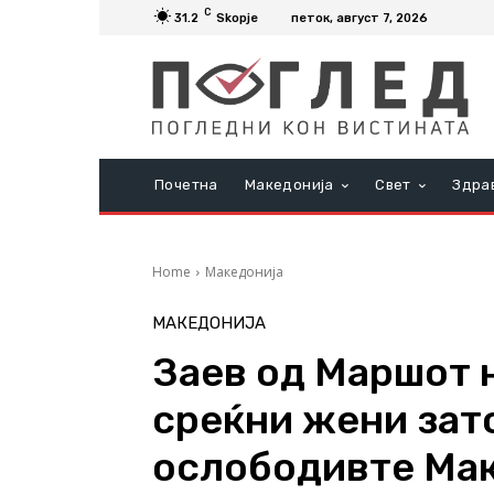
C
31.2
Skopje
петок, август 7, 2026
Почетна
Македонија
Свет
Здра
Home
Македонија
МАКЕДОНИЈА
Заев од Маршот 
среќни жени зато
ослободивте Мак