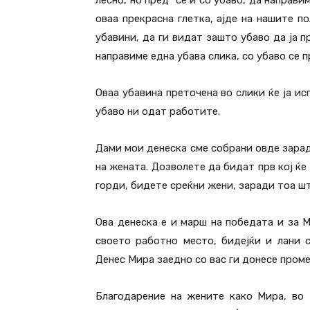
оваа прекрасна глетка, ајде на нашите 
убавини, да ги видат зашто убаво да ја 
направиме една убава слика, со убаво се 
Oваа убавина преточена во слики ќе ја ис
убаво ни одат работите.
Дами мои денеска сме собрани овде зарад
на жената. Дозволете да бидат прв кој ќе
горди, бидете среќни жени, заради тоа ш
Ова денеска е и марш на победата и за М
своето работно место, бидејќи и лани 
Денес Мира заедно со вас ги донесе проме
Благодарение на жените како Мира, во