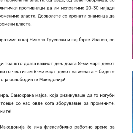
политички противници да им испратиме 20-30 илјади
промениме власта. Дозволете со кренати знаменца да
промени власта.
пратиме и кај Никола Груевски и кај Ѓорге Иванов, со
и тоа што доаѓа вашиот ден, доаѓа 8-ми март денот
 ви го честитам 8-ми март денот на жената – бидете
то ја ослободивте Македонија!
ира. Самохрана мајка, која ризикуваше да го изгуби
стоеше со нас овде кога зборувавме за промените.
ните!
 Македонија ќе има флексибилно работно време за