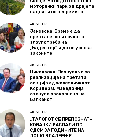
Скопје: Во подготовка нов
моторички парк од дрвјата
паднати во невремето
АКТУЕЛНО
Јаневска: Време е да
престане политичката
злоупотреба на
„Бадентер“ и да се усвојат
законите
АКТУЕЛНО
Николоски: Почнуваме со
реализација на третата
секција од железничкиот
Коридор 8, Македонија
станува раскрсница на
Балканот
АКТУЕЛНО
„ТАЛОГОТ СЕ ПРЕПОЗНА“ –
КОВАЧКИ РАСПАЛИ ПО
СДСМ ЗА ГОДИНИТЕ НА
ЛОШО ВЛАДЕЕЊЕ