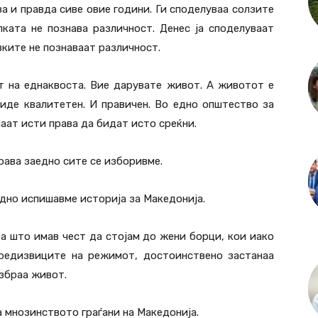
а и правда сиве овие години. Ги споделуваа солзите
ката не познава различност. Денес ја споделуваат
вките не познаваат различност.
т на еднаквоста. Вие дарувате живот. А животот е
иде квалитетен. И правичен. Во едно општество за
маат исти права да бидат исто среќни.
права заедно сите се изборивме.
едно испишавме историја за Македонија.
оа што имав чест да стојам до жени борци, кои иако
предизвиците на режимот, достоинствено застанаа
збраа живот.
а мнозинството граѓани на Македонија.