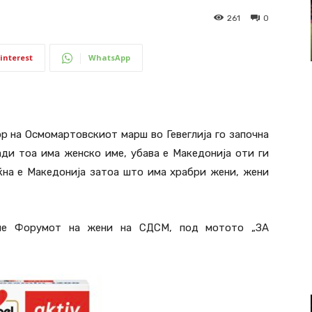
261
0
interest
WhatsApp
р на Осмомартовскиот марш во Гевеглија го започна
ади тоа има женско име, убава е Македонија оти ги
еќна е Македонија затоа што има храбри жени, жени
аше Форумот на жени на СДСМ, под мотото „ЗА