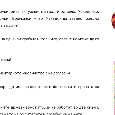
ички, интелектуалки, од град и од село, Македонки,
Ромки, Бошњачки – во Македонија заедно, заедно
т за сите!
а еднакви граѓани и тоа никој повеќе не може да го
 нема!
ментарното мнозинство сме согласни.
 мора да има синдикат што ќе ги штити правата на
чните државни институции ќе работат во две смени,
рањето на родителите и посебно на мајките.