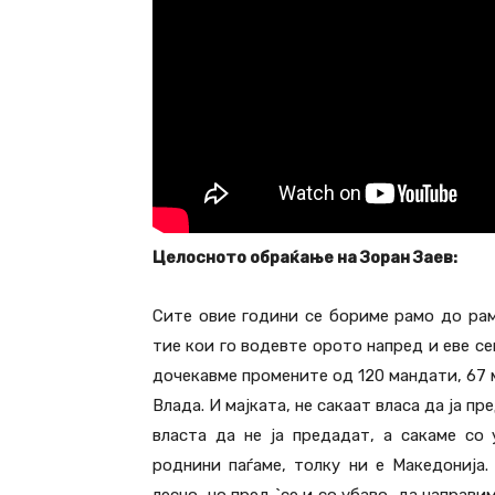
Целосното обраќање на Зоран Заев:
Сите овие години се бориме рамо до рам
тие кои го водевте орото напред и еве се
дочекавме промените од 120 мандати, 67 
Влада. И мајката, не сакаат власа да ја п
власта да не ја предадат, а сакаме со
роднини паѓаме, толку ни е Македонија
лесно, но пред `се и со убаво, да направи