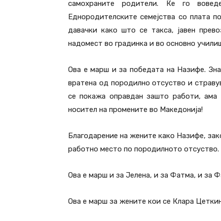
самохраните родители. Ќе го вове
Еднородителските семејства со плата по
давачки како што се такса, јавен прев
надомест во градинка и во основно учили
Ова е марш и за победата на Назифе. Зна
вратена од породилно отсуство и страву
се покажа оправдан зашто работи, ама 
носител на промените во Македонија!
Благодарение на жените како Назифе, зак
работно место по породилното отсуство.
Ова е марш и за Јелена, и за Фатма, и за 
Ова е марш за жените кои се Клара Цетки