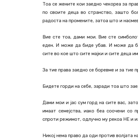
Тоа се жените кои заедно чекореа за прав
по своите деца во странство, зашто бол
радоста на промените, затоа што и насме
Вие сте тоа, дами мои. Вие сте симболо
еден. И може да биде убав. И може да б
сите во кое што сите мајки и сите деца и
За тие права заедно се боревме и за тие 
Бидете горди на себе, заради тоа што за
Дами мои и јас сум горд на сите вас, зат
имаат семејства, иако беа соочени со 
спроти режимот, одлучно му рекоа НЕ и и
Никој нема право да оди против волјата н