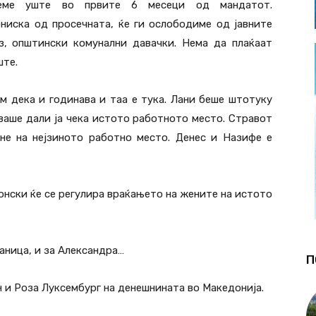
деме уште во првите 6 месеци од мандатот.
ниска од просечната, ќе ги ослободиме од јавните
оз, општински комунални давачки. Нема да плаќаат
ште.
м дека и годинава и таа е тука. Лани беше штотуку
ваше дали ја чека истото работното место. Стравот
не на нејзиното работно место. Денес и Назифе е
онски ќе се регулира враќањето на жените на истото
Фаница, и за Александра…
П
н и Роза Луксембург на денешнината во Македонија.