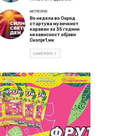
АКТУЕЛНО
Во недела во Охрид
стартува музичкиот
караван за 35 години
независност објави
Скопје1.мк
Load more