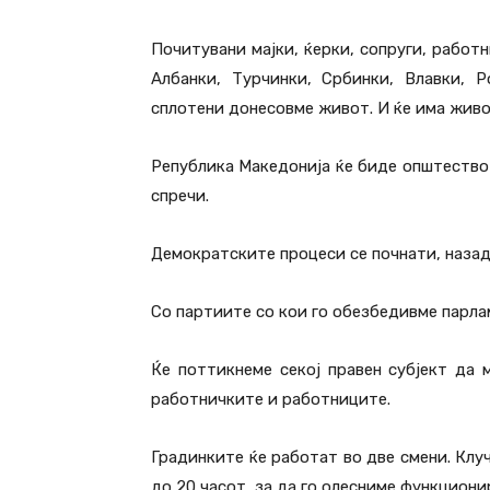
Почитувани мајки, ќерки, сопруги, работн
Албанки, Турчинки, Србинки, Влавки, 
сплотени донесовме живот. И ќе има живо
Република Македонија ќе биде општество н
спречи.
Демократските процеси се почнати, назад
Со партиите со кои го обезбедивме парла
Ќе поттикнеме секој правен субјект да
работничките и работниците.
Градинките ќе работат во две смени. Клу
до 20 часот, за да го олесниме функциони