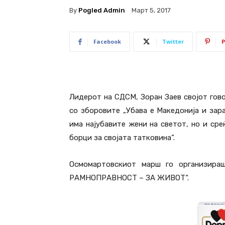
By
Pogled Admin
Март 5, 2017
Facebook
Twitter
P
Лидерот на СДСМ, Зоран Заев својот гово
со зборовите „Убава е Македонија и зар
има најубавите жени на светот, но и ср
борци за својата татковина“.
Осмомартовскиот марш го организир
РАМНОПРАВНОСТ – ЗА ЖИВОТ“.