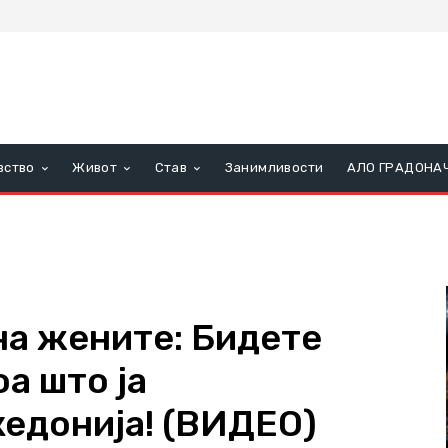
вство
Живот
Став
Занимливости
АЛО ГРАДОНА
на жените: Бидете
а што ја
едонија! (ВИДЕО)