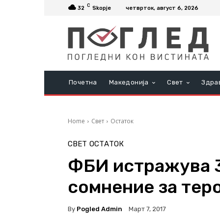
C
32
Skopje
четврток, август 6, 2026
Почетна
Македонија
Свет
Здра
Home
Свет
Остаток
СВЕТ
ОСТАТОК
ФБИ истражува 3
сомнение за тер
By
Pogled Admin
Март 7, 2017