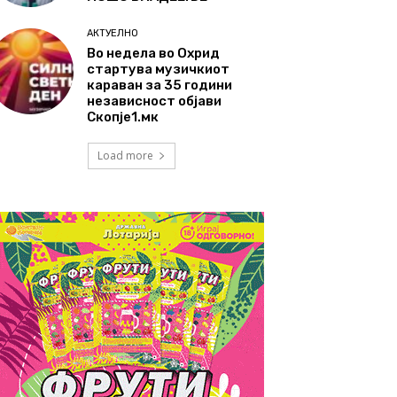
АКТУЕЛНО
Во недела во Охрид
стартува музичкиот
караван за 35 години
независност објави
Скопје1.мк
Load more