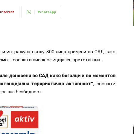
interest
WhatsApp
ги истражува околу 300 лица примени во САД како
измот, соопшти висок официјален претставник.
биле донесени во САД како бегалци и во моментов
потенцијална терористичка активност”
, соопшти
трешна безбедност.