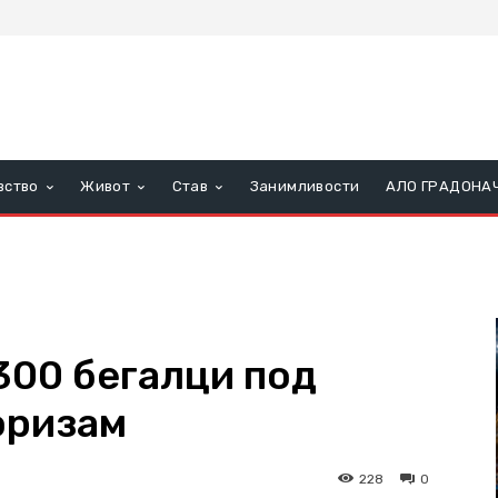
вство
Живот
Став
Занимливости
АЛО ГРАДОНА
00 бегалци под
оризам
228
0