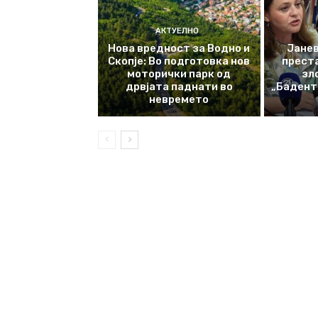
АКТУЕЛНО
Нова вредност за Водно и
Јанев
Скопје: Во подготовка нов
прест
моторички парк од
зл
дрвјата паднати во
„Баденте
невремето