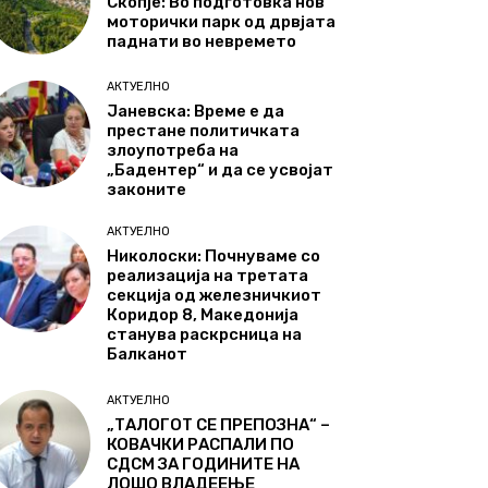
Скопје: Во подготовка нов
моторички парк од дрвјата
паднати во невремето
АКТУЕЛНО
Јаневска: Време е да
престане политичката
злоупотреба на
„Бадентер“ и да се усвојат
законите
АКТУЕЛНО
Николоски: Почнуваме со
реализација на третата
секција од железничкиот
Коридор 8, Македонија
станува раскрсница на
Балканот
АКТУЕЛНО
„ТАЛОГОТ СЕ ПРЕПОЗНА“ –
КОВАЧКИ РАСПАЛИ ПО
СДСМ ЗА ГОДИНИТЕ НА
ЛОШО ВЛАДЕЕЊЕ