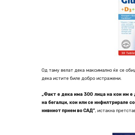
Од таму велат дека максимално ќе се оби
дека истите биле добро истражени.
„Факт е дека има 300 лица на кои им е
на бегалци, кои или се инфилтрирале с
нивниот прием во САД“
, истакна претст