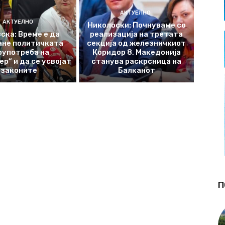
АКТУЕЛНО
АКТУЕЛНО
Николоски: Почнуваме со
ска: Време е да
реализација на третата
ане политичката
секција од железничкиот
оупотреба на
Коридор 8, Македонија
р“ и да се усвојат
станува раскрсница на
законите
Балканот
П