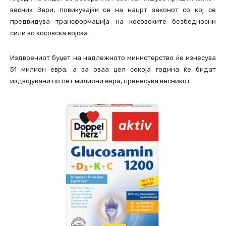
весник Зери, повикувајќи се на нацрт законот со кој се
предвидува трансформација на косовските безбедносни
сили во косовска војска.
Издвоениот буџет на надлежното министерство ќе изнесува
51 милион евра, а за оваа цел секоја година ќе бидат
издвојувани по пет милиони евра, пренесува весникот.