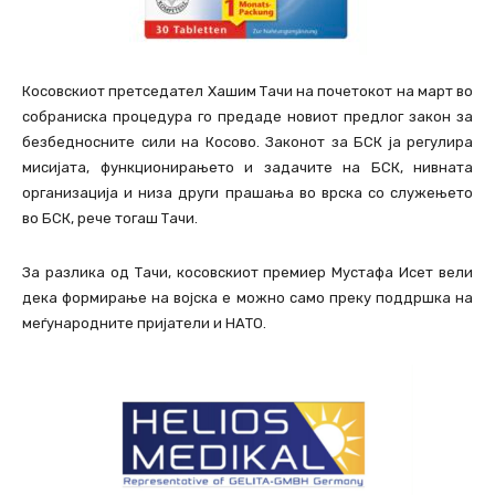
Косовскиот претседател Хашим Тачи на почетокот на март во
собраниска процедура го предаде новиот предлог закон за
безбедносните сили на Косово. Законот за БСК ја регулира
мисијата, функционирањето и задачите на БСК, нивната
организација и низа други прашања во врска со служењето
во БСК, рече тогаш Тачи.
За разлика од Тачи, косовскиот премиер Мустафа Исет вели
дека формирање на војска е можно само преку поддршка на
меѓународните пријатели и НАТО.