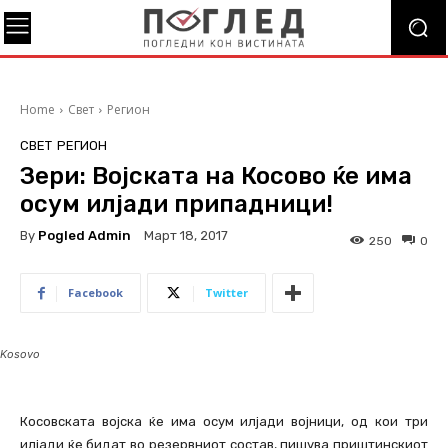
Home
Свет
Регион
СВЕТ
РЕГИОН
Зери: Војската на Косово ќе има
осум илјади припадници!
By
Pogled Admin
Март 18, 2017
250
0
Facebook
Twitter
Kosovo
Косовската војска ќе има осум илјади војници, од кои три
илјади ќе бидат во резервниот состав, пишува приштинскиот