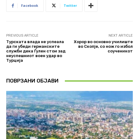
Facebook
Twitter
PREVIOUS ARTICLE
NEXT ARTICLE
Турската влада не успеала
Хорор во основно училиште
да ги убеди германските
во Скопје, со нож го избол
служби дека Ѓулен стои зад
соученикот
неуспешниот воен удар во
Турција
ПОВРЗАНИ ОБЈАВИ