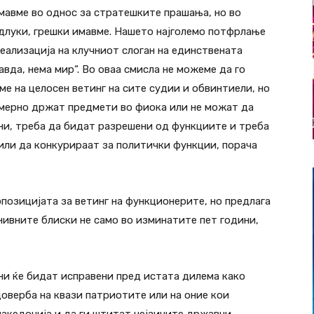
мавме во однос за стратешките прашања, но во
длуки, грешки имавме. Нашето најголемо потфрлање
еализација на клучниот слоган на единствената
авда, нема мир“. Во оваа смисла не можеме да го
ме на целосен ветинг на сите судии и обвинтиели, но
намерно држат предмети во фиока или не можат да
ни, треба да бидат разрешени од функциите и треба
 или да конкурираат за политички функции, порача
позицијата за ветинг на функционерите, но предлага
нивните блиски не само во изминатите пет години,
ни ќе бидат исправени пред истата дилема како
доверба на квази патриотите или на оние кои