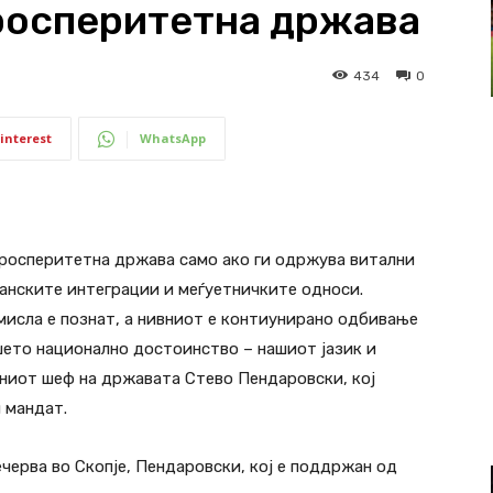
росперитетна држава
434
0
interest
WhatsApp
просперитетна држава само ако ги одржува витални
анските интеграции и меѓуетничките односи.
исла е познат, а нивниот е контиунирано одбивање
шето национално достоинство – нашиот јазик и
ниот шеф на државата Стево Пендаровски, кој
 мандат.
черва во Скопје, Пендаровски, кој е поддржан од