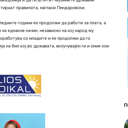
македонија и да ги штитат нејзините државни
ктираат правилата, нагласи Пендаровски.
следните години ќе продолжи да работи за плата, а
и на еднаков начин, независно на кој народ му
 соработува со младите и ќе продолжи да го
а на бил кој во државата, вклучувајќи ги и оние кои
П