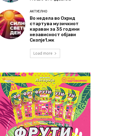
АКТУЕЛНО
Во недела во Охрид
стартува музичкиот
караван за 35 години
независност објави
Скопје1.мк
Load more