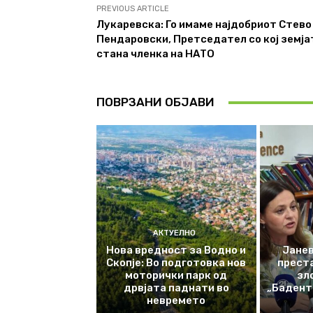
PREVIOUS ARTICLE
Лукаревска: Го имаме најдобриот Стево
Пендаровски, Претседател со кој земја
стана членка на НАТО
ПОВРЗАНИ ОБЈАВИ
АКТУЕЛНО
Нова вредност за Водно и
Јанев
Скопје: Во подготовка нов
прест
моторички парк од
зл
дрвјата паднати во
„Баденте
невремето