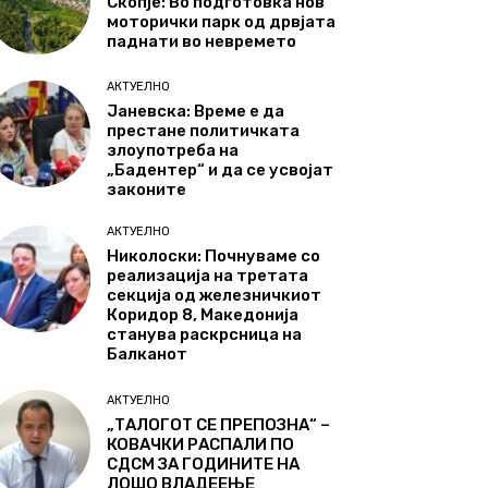
Скопје: Во подготовка нов
моторички парк од дрвјата
паднати во невремето
АКТУЕЛНО
Јаневска: Време е да
престане политичката
злоупотреба на
„Бадентер“ и да се усвојат
законите
АКТУЕЛНО
Николоски: Почнуваме со
реализација на третата
секција од железничкиот
Коридор 8, Македонија
станува раскрсница на
Балканот
АКТУЕЛНО
„ТАЛОГОТ СЕ ПРЕПОЗНА“ –
КОВАЧКИ РАСПАЛИ ПО
СДСМ ЗА ГОДИНИТЕ НА
ЛОШО ВЛАДЕЕЊЕ