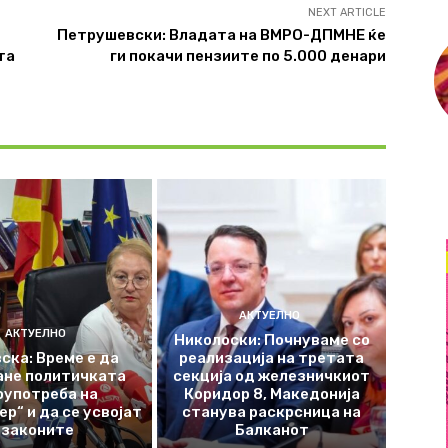
NEXT ARTICLE
Петрушевски: Владата на ВМРО-ДПМНЕ ќе
та
ги покачи пензиите по 5.000 денари
АКТУЕЛНО
АКТУЕЛНО
Николоски: Почнуваме со
ска: Време е да
реализација на третата
ане политичката
секција од железничкиот
оупотреба на
Коридор 8, Македонија
р“ и да се усвојат
станува раскрсница на
законите
Балканот