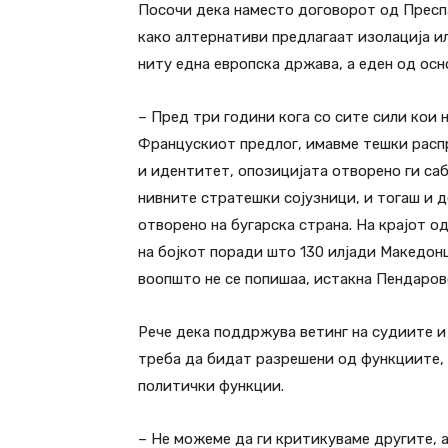
Посочи дека наместо договорот од Преспа
како алтернативи предлагаат изолација ил
ниту една европска држава, а еден од осн
– Пред три години кога со сите сили кои 
Францускиот предлог, имавме тешки распр
и идентитет, опозицијата отворено ги са
нивните стратешки сојузници, и тогаш и д
отворено на бугарска страна. На крајот о
на бојкот поради што 130 илјади Македонц
воопшто не се попишаа, истакна Пендаров
Рече дека поддржува ветинг на судиите и
треба да бидат разрешени од функциите, 
политички функции.
– Не можеме да ги критикуваме другите, а