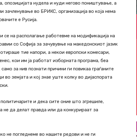
, опозицијата нудела и нуди негово поништување, а
и зачленување во БРИКС, организација во која нема
овачите е Русија.
ни се на располагање работевме на модификација на
авии со Софија за зачувувње на македонскиот јазик
ботираше тие напори, а некои европски комесари,
енес, кои им ја работат изборната програма, беа
д само за нив познати причини ги повикаа граѓаните
и во земјата и кој знае уште колку во дијаспората
ски.
 политичарите и дека сите оние што згрешиле,
а не да делат правда или да конкурираат за
ко не погледнеме во нашите редови и не ги