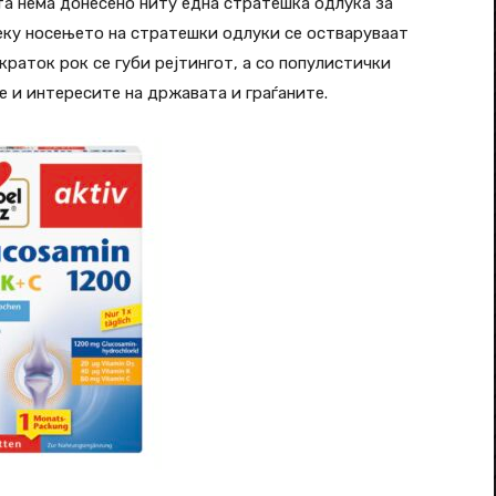
та нема донесено ниту една стратешка одлука за
еку носењето на стратешки одлуки се остваруваат
краток рок се губи рејтингот, а со популистички
не и интересите на државата и граѓаните.