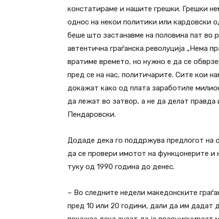
констатираме и нашите грешки. Грешки не
однос на некои политики или кардовски о
беше што застанавме на половина пат во р
автентична граѓанска револуција „Нема пр
вратиме времето, но нужно е да се обврзе
пред се на нас, политичарите. Сите кои 
докажат како од плата заработиле милио
да лежат во затвор, а не да делат правда
Пендаровски.
Додаде дека го поддржува предлогот на о
да се провери имотот на функцонерите и 
туку од 1990 година до денес.
– Во следните недели македонските граѓа
пред 10 или 20 години, дали да им дадат 