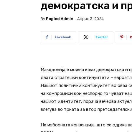
демократска и п
By
Pogled Admin
Април 3, 2024
Facebook
Twitter
P
Македонија е можна како демократска и 
двата стратешки континуитети – евроатл
Нашиот политички континуитет во оваа см
на компромиси кои неспорно го чуваат на
нашиот идентитет, порача вечерва актуел
влегува во трката за втор претседателски
На изборната конвенција, што се одржа ве