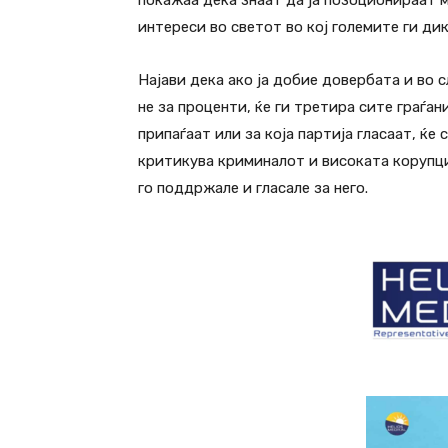
покажаа дека знаат да ја позоционираат 
интереси во светот во кој големите ги ди
Најави дека ако ја добие довербата и во 
не за проценти, ќе ги третира сите граѓан
припаѓаат или за која партија гласаат, ќе
критикува криминалот и високата корупциј
го поддржале и гласале за него.