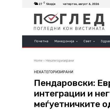
C
27
Skopje
четврток, август 6, 2026
Почетна
Македонија
Свет
Здра
Home
Некатегоризирани
НЕКАТЕГОРИЗИРАНИ
Пендаровски: Ев
интеграции и не
меѓуетничките о