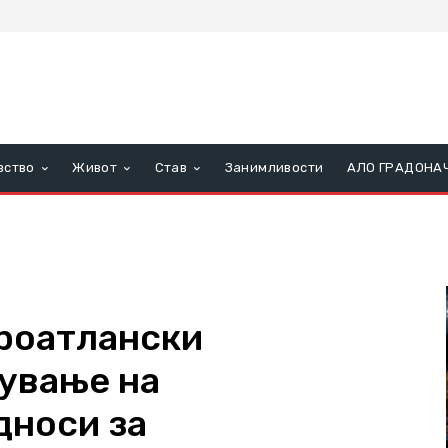
вство
Живот
Став
Занимливости
АЛО ГРАДОНА
роатлански
гување на
дноси за