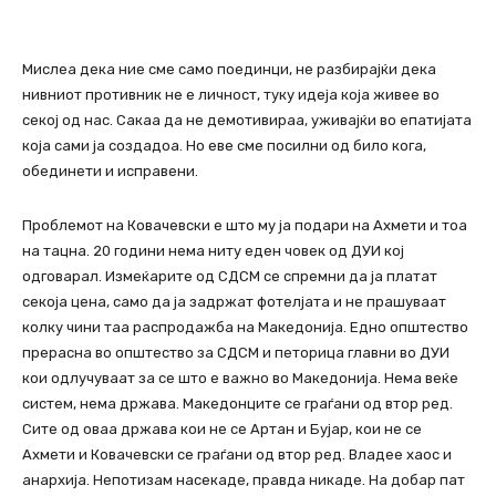
Мислеа дека ние сме само поединци, не разбирајќи дека
нивниот противник не е личност, туку идеја која живее во
секој од нас. Сакаа да не демотивираа, уживајќи во епатијата
која сами ја создадоа. Но еве сме посилни од било кога,
обединети и исправени.
Проблемот на Ковачевски е што му ја подари на Ахмети и тоа
на тацна. 20 години нема ниту еден човек од ДУИ кој
одговарал. Измеќарите од СДСМ се спремни да ја платат
секоја цена, само да ја задржат фотелјата и не прашуваат
колку чини таа распродажба на Македонија. Едно општество
прерасна во општество за СДСМ и петорица главни во ДУИ
кои одлучуваат за се што е важно во Македонија. Нема веќе
систем, нема држава. Македонците се граѓани од втор ред.
Сите од оваа држава кои не се Артан и Бујар, кои не се
Ахмети и Ковачевски се граѓани од втор ред. Владее хаос и
анархија. Непотизам насекаде, правда никаде. На добар пат