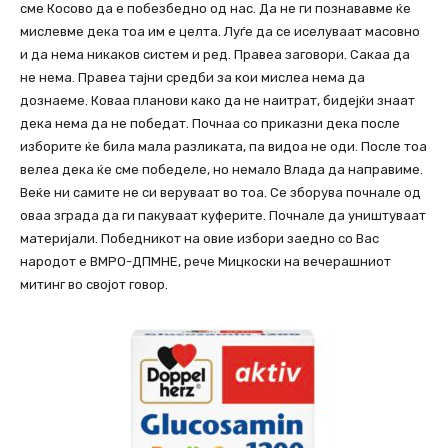
сме Косово да е побезбедно од нас. Да не ги познававме ќе
мислевме дека тоа им е целта. Луѓе да се иселуваат масовно
и да нема никаков систем и ред. Правеа заговори. Сакаа да
не нема. Правеа тајни средби за кои мислеа нема да
дознаеме. Коваа планови како да не наитрат, бидејќи знаат
дека нема да не победат. Почнаа со приказни дека после
изборите ќе била мала разликата, па видоа не оди. После тоа
велеа дека ќе сме победеле, но немало Влада да направиме.
Веќе ни самите не си веруваат во тоа. Се зборува почнале од
оваа зграда да ги пакуваат куферите. Почнале да уништуваат
материјали. Победникот на овие избори заедно со Вас
народот е ВМРО-ДПМНЕ, рече Мицкоски на вечерашниот
митинг во својот говор.