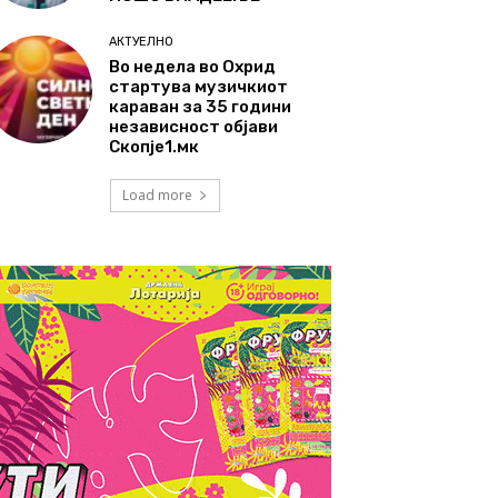
АКТУЕЛНО
Во недела во Охрид
стартува музичкиот
караван за 35 години
независност објави
Скопје1.мк
Load more