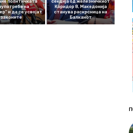
ане политичката
секција од железничкиот
оупотреба на
Коридор 8, Македонија
р“ и да се усвојат
станува раскрсница на
законите
Балканот
П