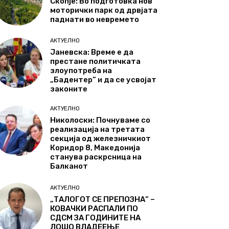
Скопје: Во подготовка нов
моторички парк од дрвјата
паднати во невремето
АКТУЕЛНО
Јаневска: Време е да
престане политичката
злоупотреба на
„Бадентер“ и да се усвојат
законите
АКТУЕЛНО
Николоски: Почнуваме со
реализација на третата
секција од железничкиот
Коридор 8, Македонија
станува раскрсница на
Балканот
АКТУЕЛНО
„ТАЛОГОТ СЕ ПРЕПОЗНА“ –
КОВАЧКИ РАСПАЛИ ПО
СДСМ ЗА ГОДИНИТЕ НА
ЛОШО ВЛАДЕЕЊЕ