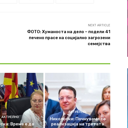
NEXT ARTICLE
ФОТО: Хуманоста на дело – подели 41
печено прасе на социјално загрозени
семејства
АКТУЕЛНО
АКТУЕЛНО
Николоски: Почнуваме со
ска: Време е да
реализација на третата