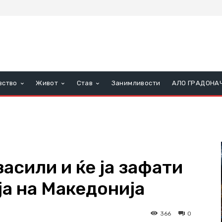
вство
Живот
Став
Занимливости
АЛО ГРАДОНА
засили и ќе ја зафати
ја на Македонија
366
0