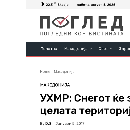
C
22.3
Skopje
сабота, август 8, 2026
Почетна
Македонија
Свет
Здра
Home
Македонија
МАКЕДОНИЈА
УХМР: Снегот ќе 
целата територи
By
D.S
Јануари 5, 2017