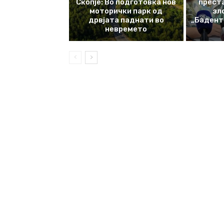
Скопје: Во подготовка нов
прест
моторички парк од
зл
дрвјата паднати во
„Баденте
невремето