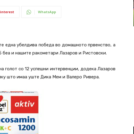
interest
WhatsApp
те една убелдива победа во домашното првенство, а
 беа и нашите ракометари Лазаров и Ристовски.
а голот со 12 успешни интервенции, додека Лазаров
лку што имаа уште Дика Мем и Валеро Ривера.