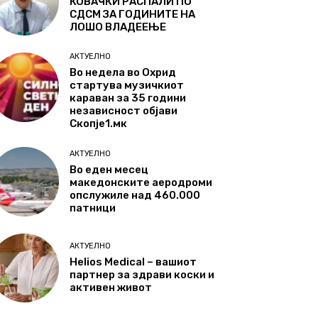
КОВАЧКИ РАСПАЛИ ПО
СДСМ ЗА ГОДИНИТЕ НА
ЛОШО ВЛАДЕЕЊЕ
АКТУЕЛНО
Во недела во Охрид
стартува музичкиот
караван за 35 години
независност објави
Скопје1.мк
АКТУЕЛНО
Во еден месец
македонските аеродроми
опслужиле над 460.000
патници
АКТУЕЛНО
Helios Medical – вашиот
партнер за здрави коски и
активен живот