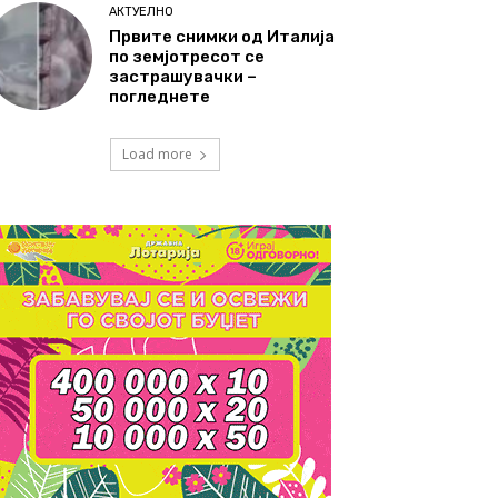
АКТУЕЛНО
Првите снимки од Италија
по земјотресот се
застрашувачки –
погледнете
Load more