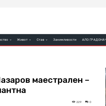
вство
Живот
Став
Занимливости
АЛО ГРАДОНА
Лазаров маестрален –
нантна
229
0