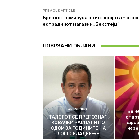
PREVIOUS ARTICLE
Брендот заминува во историјата – згас
естрадниот магазин „Бекстејџ“
ПОВРЗАНИ ОБЈАВИ
АКТУЕЛНО
Во н
„ТАЛОГОТ СЕ ПРЕПОЗНА“ –
стар
КОВАЧКИ РАСПАЛИ ПО
карав
СДСМ ЗА ГОДИНИТЕ НА
неза
ЛОШО ВЛАДЕЕЊЕ