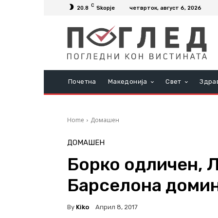
C
20.8
Skopje
четврток, август 6, 2026
Почетна
Македонија
Свет
Здра
Home
Домашен
ДОМАШЕН
Борко одличен, 
Барселона доми
By
Kiko
Април 8, 2017