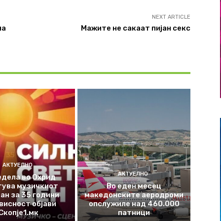
NEXT ARTICLE
на
Мажите не сакаат пијан секс
АКТУЕЛНО
АКТУЕЛНО
едела во Охрид
тува музичкиот
Во еден месец
ан за 35 години
македонските аеродроми
висност објави
опслужиле над 460.000
Скопје1.мк
патници