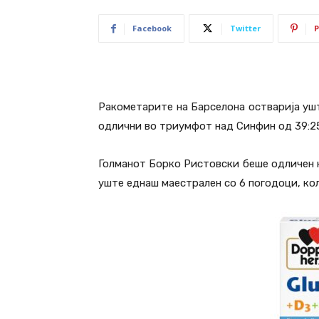
Facebook
Twitter
P
Ракометарите на Барселона остварија уш
одлични во триумфот над Синфин од 39:25
Голманот Борко Ристовски беше одличен н
уште еднаш маестрален со 6 погодоци, ко