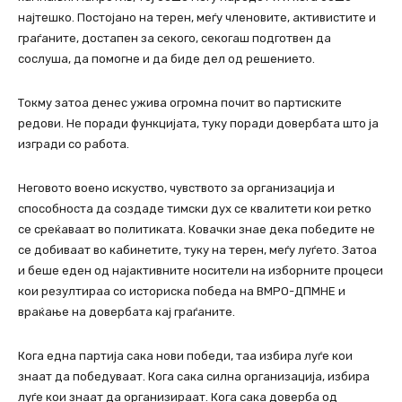
најтешко. Постојано на терен, меѓу членовите, активистите и
граѓаните, достапен за секого, секогаш подготвен да
сослуша, да помогне и да биде дел од решението.
Токму затоа денес ужива огромна почит во партиските
редови. Не поради функцијата, туку поради довербата што ја
изгради со работа.
Неговото воено искуство, чувството за организација и
способноста да создаде тимски дух се квалитети кои ретко
се среќаваат во политиката. Ковачки знае дека победите не
се добиваат во кабинетите, туку на терен, меѓу луѓето. Затоа
и беше еден од најактивните носители на изборните процеси
кои резултираа со историска победа на ВМРО-ДПМНЕ и
враќање на довербата кај граѓаните.
Кога една партија сака нови победи, таа избира луѓе кои
знаат да победуваат. Кога сака силна организација, избира
луѓе кои знаат да организираат. Кога сака доверба од