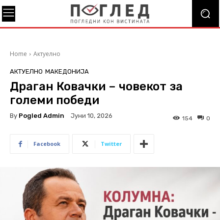
Home
Актуелно
АКТУЕЛНО
МАКЕДОНИЈА
Драган Ковачки – човекот за
големи победи
By
Pogled Admin
Јуни 10, 2026
154
0
Facebook
Twitter