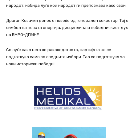
народот, избира луѓе кои народот ги препознава како свои.
Драган Ковачки денес е повеќе од генерален секретар. Тој е
симбол на новата енергија, дисциплина и победничкиот дух
на ВМРО-ДПМНЕ.
Со луѓе како него во раководството, партијата не се
подготвува само за следните избори. Таа се подготвува за
нови историски победи!