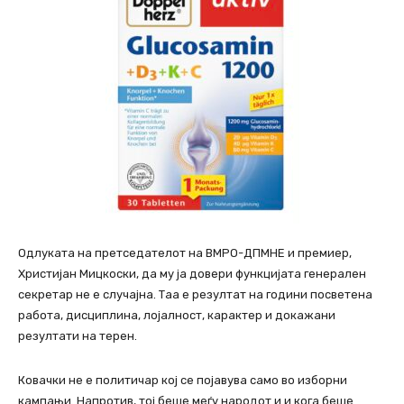
Одлуката на претседателот на ВМРО-ДПМНЕ и премиер,
Христијан Мицкоски, да му ја довери функцијата генерален
секретар не е случајна. Таа е резултат на години посветена
работа, дисциплина, лојалност, карактер и докажани
резултати на терен.
Ковачки не е политичар кој се појавува само во изборни
кампањи. Напротив, тој беше меѓу народот и и кога беше