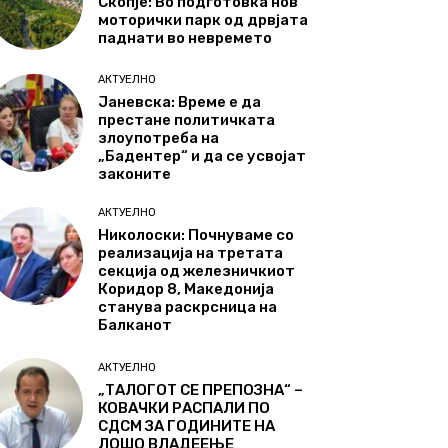
Скопје: Во подготовка нов
моторички парк од дрвјата
паднати во невремето
АКТУЕЛНО
Јаневска: Време е да
престане политичката
злоупотреба на
„Бадентер“ и да се усвојат
законите
АКТУЕЛНО
Николоски: Почнуваме со
реализација на третата
секција од железничкиот
Коридор 8, Македонија
станува раскрсница на
Балканот
АКТУЕЛНО
„ТАЛОГОТ СЕ ПРЕПОЗНА“ –
КОВАЧКИ РАСПАЛИ ПО
СДСМ ЗА ГОДИНИТЕ НА
ЛОШО ВЛАДЕЕЊЕ