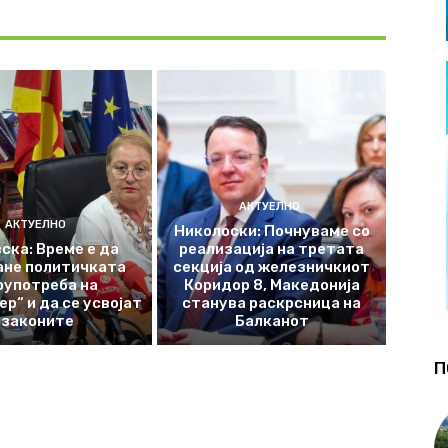
АКТУЕЛНО
АКТУЕЛНО
Николоски: Почнуваме со
ска: Време е да
реализација на третата
ане политичката
секција од железничкиот
оупотреба на
Коридор 8, Македонија
р“ и да се усвојат
станува раскрсница на
законите
Балканот
П