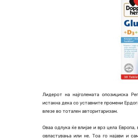
Лидерот на најголемата опозициска Ре
истакна дека со уставните промени Ердога
влезе во тотален авторитаризам.
Оваа одлука ќе влијае и врз цела Европа,
овластувања или не. Тоа го најави и са