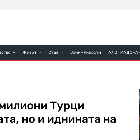
вство
Живот
Став
Занимливости
АЛО ГРАДОНА
5 милиони Турци
ата, но и иднината на