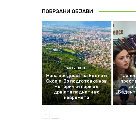
ПОВРЗАНИ ОБЈАВИ
АКТУЕЛНО
Нова вредност за Водно и
Јанев
Скопје: Во подготовка нов
прест
моторички парк од
зл
дрвјата паднати во
„Баденте
невремето