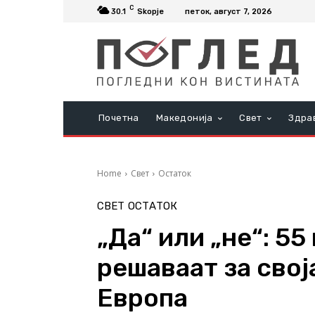
C
30.1
Skopje
петок, август 7, 2026
Почетна
Македонија
Свет
Здра
Home
Свет
Остаток
СВЕТ
ОСТАТОК
„Да“ или „не“: 5
решаваат за свој
Европа