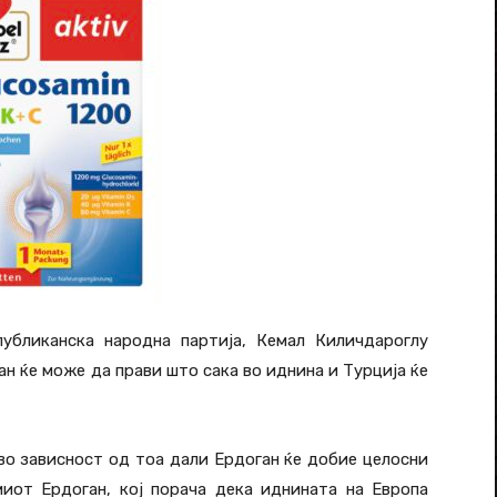
публиканска народна партија, Кемал Киличдароглу
н ќе може да прави што сака во иднина и Турција ќе
 во зависност од тоа дали Ердоган ќе добие целосни
миот Ердоган, кој порача дека иднината на Европа