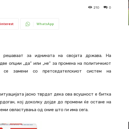
210
0
interest
WhatsApp
 решаваат за иднината на својата држава. На
две опции „да“ или „не“ за промена на политичкиот
а се замени со претседателскиот систем на
ситуацијата јасно тврдат дека ова всушност е битка
рдоган, кој доколку дојде до промени ќе остане на
леми овластувања од оние што ги има сега.