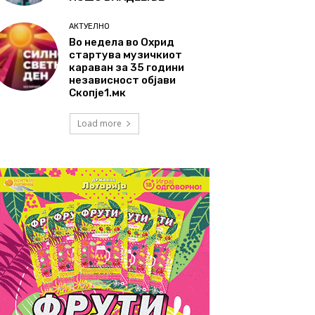
АКТУЕЛНО
Во недела во Охрид
стартува музичкиот
караван за 35 години
независност објави
Скопје1.мк
Load more