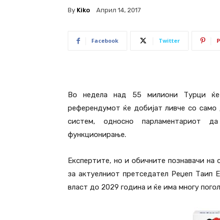
By
Kiko
Април 14, 2017
Facebook
Twitter
P
Во недела над 55 милиони Турци ќе
референдумот ќе добијат ливче со само 
систем, односно парламентариот д
функционирање.
Експертите, но и обичните познавачи на 
за актуелниот претседател Реџеп Таип Е
власт до 2029 година и ќе има многу пого