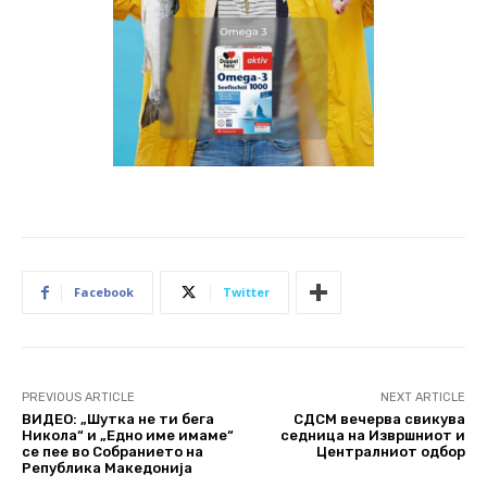
Facebook
Twitter
PREVIOUS ARTICLE
NEXT ARTICLE
ВИДЕО: „Шутка не ти бега
СДСМ вечерва свикува
Никола“ и „Едно име имаме“
седница на Извршниот и
се пее во Собранието на
Централниот одбор
Република Македонија