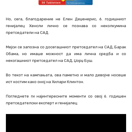
Но, сега, благодарение не Елен Деџенерис, 6. годишниот
генијалец Хенсли лично се познава со неколкумина
претседатели на САД.
Мејси се запозна со досегашниот претседател на САД, Барак
Обама, но имаше можност да има лична средба и со
некогашниот претседател на САД, Џорџ Буш.
Во текот на кампањата, ова паметно и мало девојче носеше
ист костим како оној на Хилари Клинтон.
Погледнете ги најинтересните моменти со овој 6. годишен
претседателски експерт и генијалец.