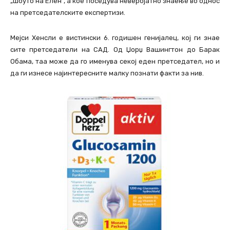
„шоуто на Елен“, а кое поседува неверојатно знаење во однос
на претседателските експертизи.
Mејси Хенсли е вистински 6. годишен генијалец, кој ги знае
сите претседатели на САД. Од Џорџ Вашингтон до Барак
Обама, таа може да го именува секој еден претседател, но и
да ги изнесе најинтересните малку познати факти за нив.