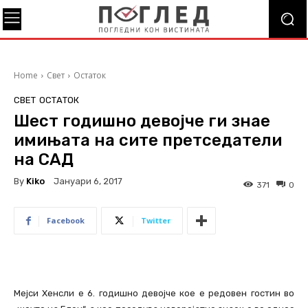
Home
Свет
Остаток
СВЕТ
ОСТАТОК
Шест годишно девојче ги знае
имињата на сите претседатели
на САД
By
Kiko
Јануари 6, 2017
371
0
Facebook
Twitter
Мејси Хенсли е 6. годишно девојче кое е редовен гостин во