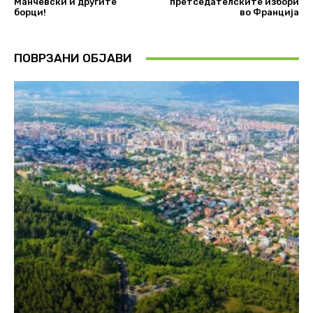
Манчевски и другите
претседателските избори
борци!
во Франција
ПОВРЗАНИ ОБЈАВИ