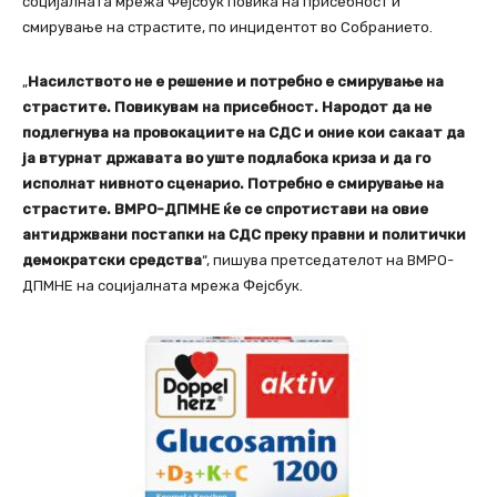
социјалната мрежа Фејсбук повика на присебност и
смирување на страстите, по инцидентот во Собранието.
„
Насилството не е решение и потребно е смирување на
страстите. Повикувам на присебност. Народот да не
подлегнува на провокациите на СДС и оние кои сакаат да
ја втурнат државата во уште подлабока криза и да го
исполнат нивното сценарио. Потребно е смирување на
страстите. ВМРО-ДПМНЕ ќе се спротистави на овие
антидржвани постапки на СДС преку правни и политички
демократски средства
“, пишува претседателот на ВМРО-
ДПМНЕ на социјалната мрежа Фејсбук.