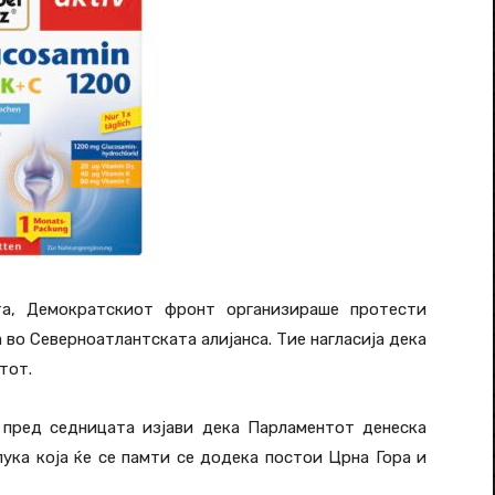
а, Демократскиот фронт организираше протести
 во Северноатлантската алијанса. Тие нагласија дека
тот.
пред седницата изјави дека Парламентот денеска
ука која ќе се памти се додека постои Црна Гора и