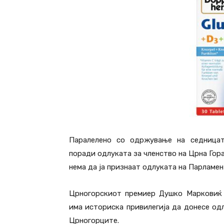
Паралелено со одржување на седницат
поради одлуката за членство на Црна Гора
нема да ја признаат одлуката на Парламен
Црногорскиот премиер Душко Марковиќ 
има историска привилегија да донесе одл
Црногорците.