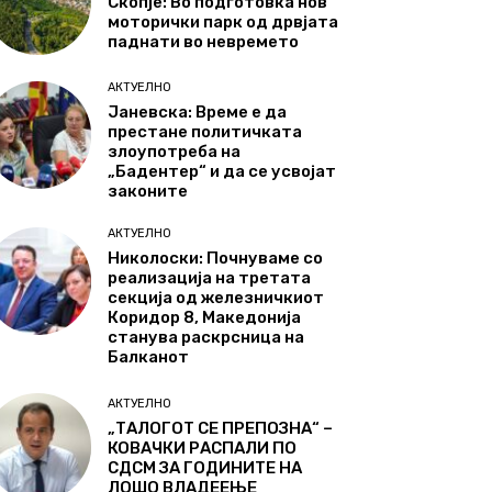
Скопје: Во подготовка нов
моторички парк од дрвјата
паднати во невремето
АКТУЕЛНО
Јаневска: Време е да
престане политичката
злоупотреба на
„Бадентер“ и да се усвојат
законите
АКТУЕЛНО
Николоски: Почнуваме со
реализација на третата
секција од железничкиот
Коридор 8, Македонија
станува раскрсница на
Балканот
АКТУЕЛНО
„ТАЛОГОТ СЕ ПРЕПОЗНА“ –
КОВАЧКИ РАСПАЛИ ПО
СДСМ ЗА ГОДИНИТЕ НА
ЛОШО ВЛАДЕЕЊЕ