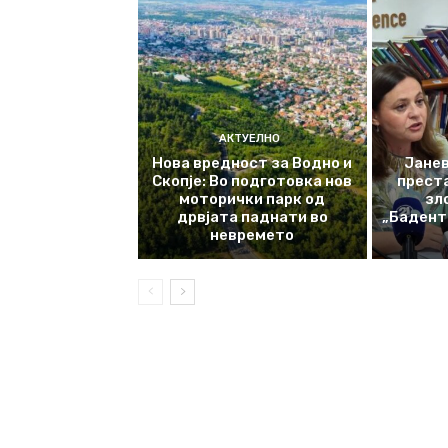
АКТУЕЛНО
Нова вредност за Водно и
Јанев
Скопје: Во подготовка нов
прест
моторички парк од
зл
дрвјата паднати во
„Баденте
невремето