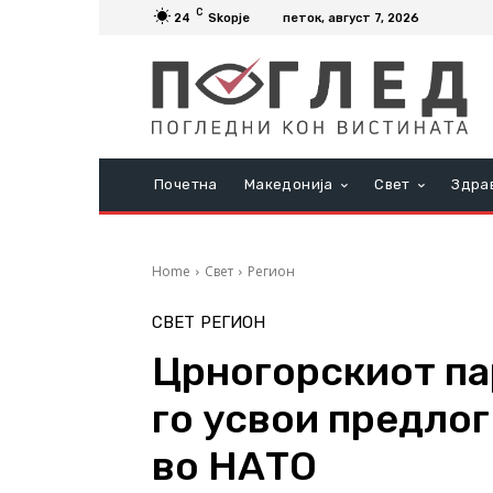
C
24
Skopje
петок, август 7, 2026
Почетна
Македонија
Свет
Здра
Home
Свет
Регион
СВЕТ
РЕГИОН
Црногорскиот па
го усвои предлог
во НАТО