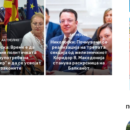
АКТУЕЛНО
АКТУЕЛНО
Николоски: Почнуваме со
ска: Време е да
реализација на третата
ане политичката
секција од железничкиот
оупотреба на
Коридор 8, Македонија
р“ и да се усвојат
станува раскрсница на
законите
Балканот
П