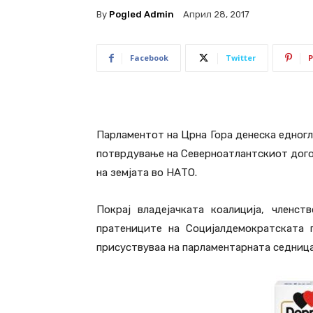
By
Pogled Admin
Април 28, 2017
Facebook
Twitter
P
Парламентот на Црна Гора денеска едногла
потврдување на Северноатлантскиот догов
на земјата во НАТО.
Покрај владејачката коалиција, членс
пратениците на Социјалдемократската 
присуствуваа на парламентарната седниц