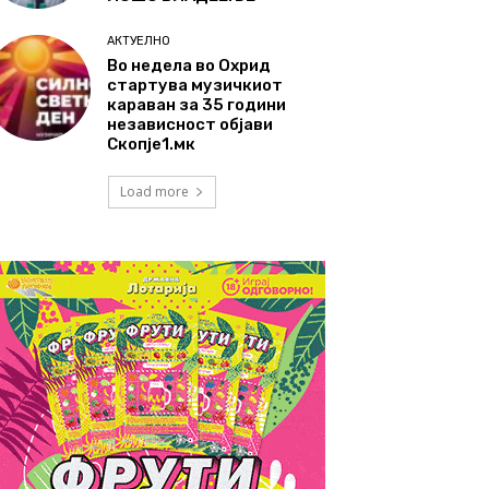
АКТУЕЛНО
Во недела во Охрид
стартува музичкиот
караван за 35 години
независност објави
Скопје1.мк
Load more