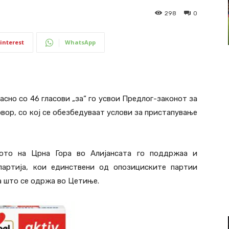
298
0
interest
WhatsApp
сно со 46 гласови „за“ го усвои Предлог-законот за
ор, со кој се обезбедуваат услови за пристапување
твото на Црна Гора во Алијансата го поддржаа и
партија, кои единствени од опозициските партии
а што се одржа во Цетиње.