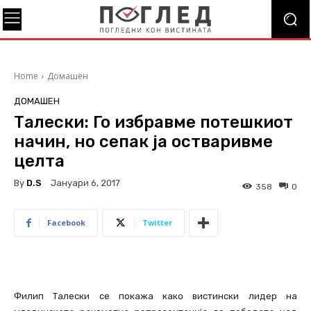
Home
Домашен
ДОМАШЕН
Талески: Го избравме потешкиот
начин, но сепак ја остваривме
целта
By
D.S
Јануари 6, 2017
358
0
Facebook
Twitter
Филип Талески се покажа како вистински лидер на