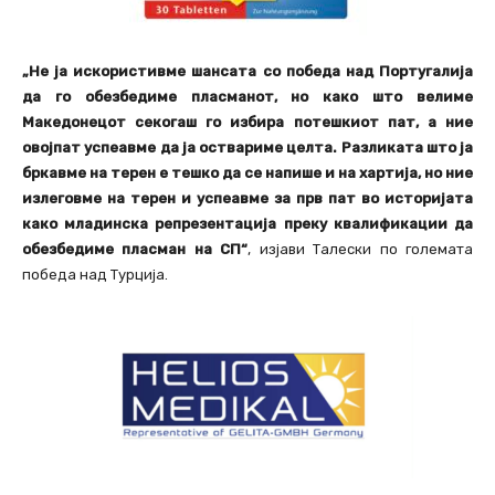
„Не ја искористивме шансата со победа над Португалија
да го обезбедиме пласманот, но како што велиме
Македонецот секогаш го избира потешкиот пат, а ние
овојпат успеавме да ја оствариме целта. Разликата што ја
бркавме на терен е тешко да се напише и на хартија, но ние
излеговме на терен и успеавме за прв пат во историјата
како младинска репрезентација преку квалификации да
обезбедиме пласман на СП“
, изјави Талески по големата
победа над Турција.