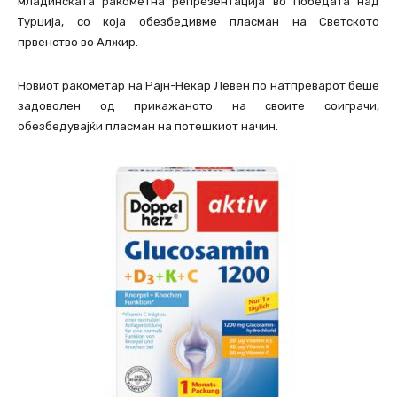
младинската ракометна репрезентација во победата над
Турција, со која обезбедивме пласман на Светското
првенство во Алжир.
Новиот ракометар на Рајн-Некар Левен по натпреварот беше
задоволен од прикажаното на своите соиграчи,
обезбедувајќи пласман на потешкиот начин.