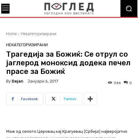
Home
Некатегоризирани
НЕКАТЕГОРИЗИРАНИ
Трагедија за Божиќ: Се отрул со
јаглерод моноксид додека печел
прасе за Божиќ
By
Dejan
Јануари 6, 2017
346
0
Facebook
Twitter
Маж од селото Церовац кај Крагуевац (Србија) најверојатно