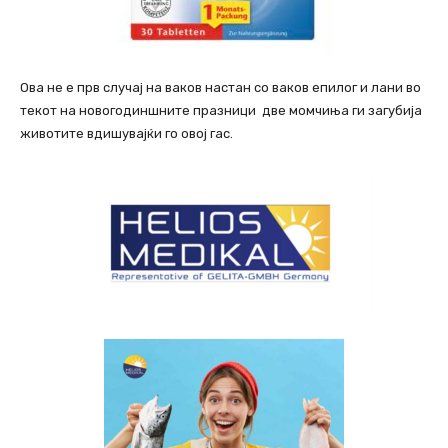
Ова не е прв случај на ваков настан со ваков епилог и лани во
текот на новогодиншните празници две момчиња ги загубија
животите вдишувајќи го овој гас.