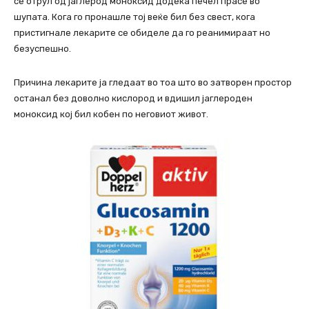
се отрул од јаглерод моноксид додека печел прасе во
шупата. Кога го пронашле тој веќе бил без свест, кога
пристигнале лекарите се обиделе да го реанимираат но
безуспешно.
Причина лекарите ја гледаат во тоа што во затворен простор
останал без доволно кислород и вдишил јаглероден
моноксид кој бил кобен по неговиот живот.