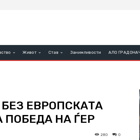
вство
Живот
Став
Занимливости
АЛО ГРАДОНА
 БЕЗ ЕВРОПСКАТА
 ПОБЕДА НА ЃЕР
280
0