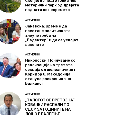
Скопје: Во подготовка нов
моторички парк од дрвјата
паднати во невремето
АКТУЕЛНО
Јаневска: Време е да
престане политичката
злоупотреба на
„Бадентер“ и да се усвојат
законите
АКТУЕЛНО
Николоски: Почнуваме со
реализација на третата
секција од железничкиот
Коридор 8, Македонија
станува раскрсница на
Балканот
АКТУЕЛНО
„ТАЛОГОТ СЕ ПРЕПОЗНА“ –
КОВАЧКИ РАСПАЛИ ПО
СДСМ ЗА ГОДИНИТЕ НА
ЛОШО ВЛАДЕЕЊЕ