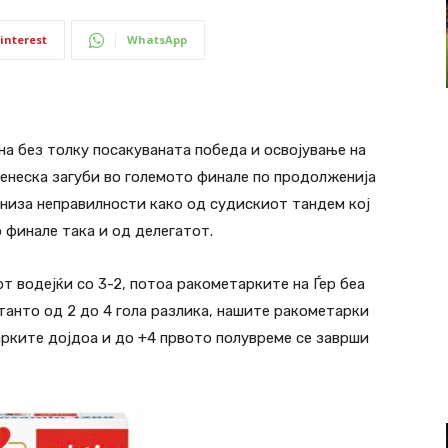
interest
WhatsApp
а без толку посакуваната победа и освојување на
енеска загуби во големото финале по продолженија
о низа неправилности како од судискиот тандем кој
 финале така и од делегатот.
т водејќи со 3-2, потоа ракометарките на Ѓер беа
танто од 2 до 4 гола разлика, нашите ракометарки
арките дојдоа и до +4 првото полувреме се заврши