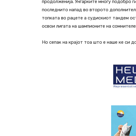
продолженија. Унгарките многу подобро г
последнито напад во второто дополнителн
топката во рацете а судискиот тандем ост
освои лигата на шампионите на сомнителен
Но сепак на крајот тоа што е наше ке си до