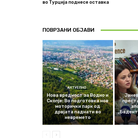
во Турција поднесе оставка
ПОВРЗАНИ ОБЈАВИ
АКТУЕЛНО
Нова вредност за Водно и
Јанев
Скопје: Во подготовка нов
прест
моторички парк од
зл
дрвјата паднати во
„Баденте
невремето