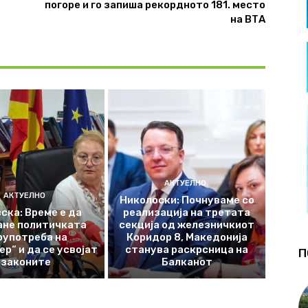
погоре и го запиша рекордното 181. место
на ВТА
АКТУЕЛНО
АКТУЕЛНО
Николоски: Почнуваме со
ска: Време е да
реализација на третата
ане политичката
секција од железничкиот
оупотреба на
Коридор 8, Македонија
р“ и да се усвојат
станува раскрсница на
П
законите
Балканот