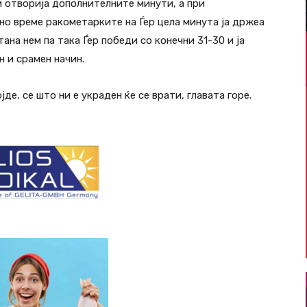
и отворија дополнителните минути, а при
о време ракометарките на Ѓер цела минута ја држеа
ана нем па така Ѓер победи со конечни 31-30 и ја
 и срамен начин.
јде, се што ни е украден ќе се врати, главата горе.