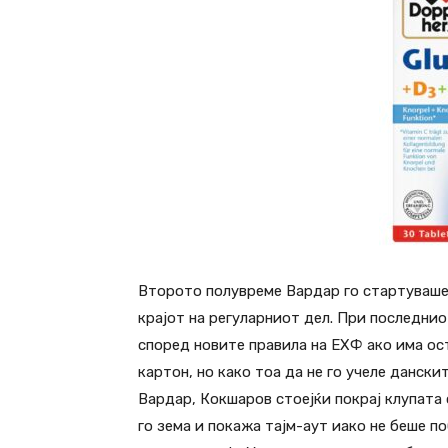
Второто полувреме Вардар го стартуваше 
крајот на регуларниот дел. При последнио
според новите правила на ЕХФ ако има ос
картон, но како тоа да не го учеле данск
Вардар, Кокшаров стоејќи покрај клупата 
го зема и покажа тајм-аут иако не беше п