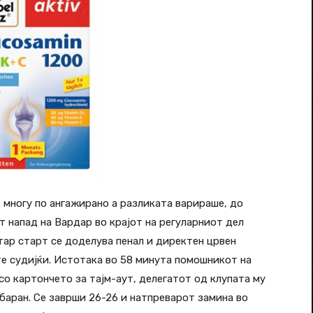
многу по ангажирано а разликата варираше, до
т напад на Вардар во крајот на регуларниот дел
тар старт се доделува пенал и директен црвен
ите судијќи. Истотака во 58 минута помошникот на
со картончето за тајм-аут, делегатот од клупата му
обаран. Се заврши 26-26 и натпреварот замина во