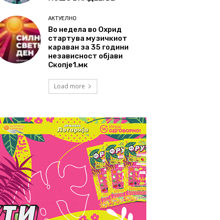
АКТУЕЛНО
Во недела во Охрид
стартува музичкиот
караван за 35 години
независност објави
Скопје1.мк
Load more