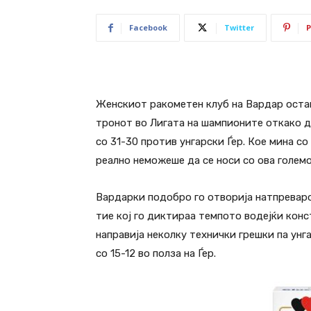
Facebook
Twitter
P
Женскиот ракометен клуб на Вардар остан
тронот во Лигата на шампионите откако д
со 31-30 против унгарски Ѓер. Кое мина с
реално неможеше да се носи со ова големо
Вардарки подобро го отворија натпреваро
тие кој го диктираа темпото водејќи конс
направија неколку технички грешки па унг
со 15-12 во полза на Ѓер.