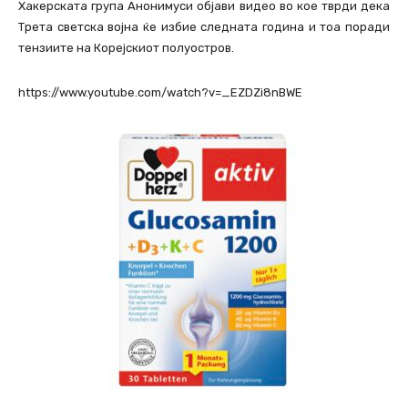
Хакерската група Анонимуси објави видео во кое тврди дека
Трета светска војна ќе избие следната година и тоа поради
тензиите на Корејскиот полуостров.
https://www.youtube.com/watch?v=_EZDZi8nBWE