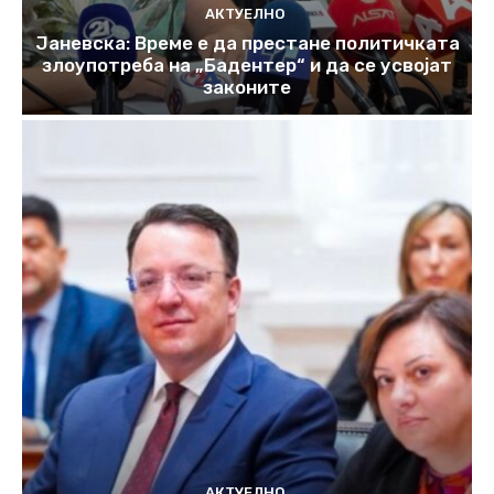
АКТУЕЛНО
Јаневска: Време е да престане политичката
злоупотреба на „Бадентер“ и да се усвојат
законите
АКТУЕЛНО