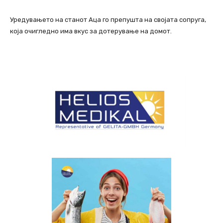
Уредувањето на станот Аца го препушта на својата сопруга,
која очигледно има вкус за дотерување на домот.