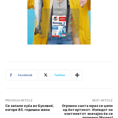
Facebook
Twitter
PREVIOUS ARTICLE
NEXT ARTICLE
Се запали куќа во Буковиќ,
Огромна санта мраз се цепи
изгоре 83. годишна жена
од Антартикот: Изледот на
континетот значајно ќе се
промени (Видео)