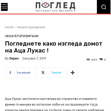
Home
Некатегоризирани
НЕКАТЕГОРИЗИРАНИ
Погледнете како изгледа домот
на Аца Лукас !
By
Dejan
Јануари 7, 2017
459
0
Facebook
Twitter
Аца Лукас честопати настапува во странство и повеќето
време го минува во хотелски соби но за празниците тој ја
користи секоја прилика за да биде дома со своите најблиски.