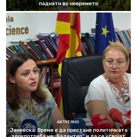
паднати во невремето
АКТУЕЛНО
Јаневска: Време е да престане политичката
злоупотреба на „Бадентер“ и да се усвојат