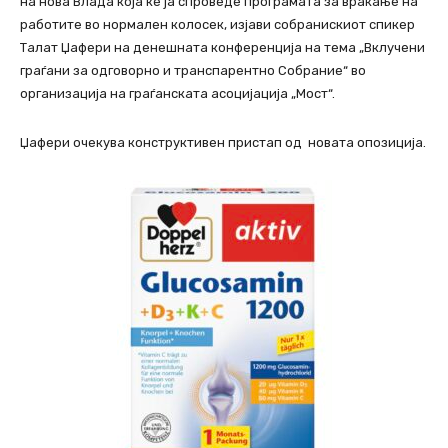
на нова Влада која ќе ја спроведе програмата за враќање на
работите во нормален колосек, изјави собранискиот спикер
Талат Џафери на денешната конференција на тема „Вклучени
граѓани за одговорно и транспарентно Собрание“ во
организација на граѓанската асоцијација „Мост“.
Џафери очекува конструктивен пристап од новата опозиција.