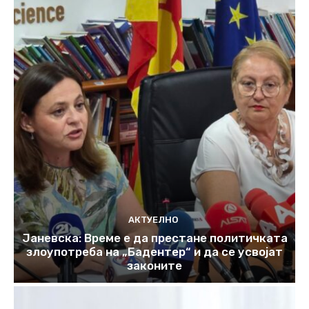
АКТУЕЛНО
Јаневска: Време е да престане политичката
злоупотреба на „Бадентер“ и да се усвојат
законите