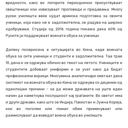
вредности, како во логорите периоднично присуствуваат
свештеници кои извезуваат проповеди и предавања. Многу
руски училишта веќе нудат армиска подготовка за своите
ученици, која иако не е задолжителна, се радува на широко
одобрување. Студија од 2016 година покажа дека 60% од
Русите ја поддржуваат воената обука за ученици.
Далеку посериозна е ситуацијата во Кина, каде воената
обука за сите ученици и студенти е задолжителна. Таа трае
15 дена и се одржува обично во текот на летото. Учениците и
студентите добиваат униформи и се учат како да бидат
професиоални војници. Многумина аналитичари сметаат дека
системот на воената обука во Кина се одржува со децении од
идеолошки причини – за да може државата на уште еден
начин да наметнува послушност кај граѓаните. Во светот има
и други држави, како што се Индија, Пакистан и Јужна Кореја,
кои во поголем или помал обем применуваат или
размислуваат да воведат воена обука во училиште.