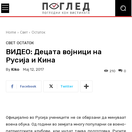
Home
Свет
Остаток
СВЕТ
ОСТАТОК
ВИДЕО: Децата војници на
Русија и Кина
By
Kiko
Мај 12, 2017
210
0
Facebook
Twitter
Официјално во Русија учениците не се обврзани да минуваат
воена обука. Од години во земјата многу популарни се воено-
патриотските клубови, кои нудат таква подготовка. Русите