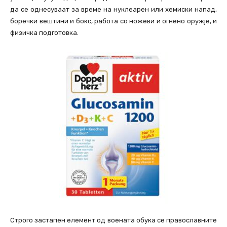
да се однесуваат за време на нуклеарен или хемиски напад,
боречки вештини и бокс, работа со ножеви и огнено оружје, и
физичка подготовка.
Строго застапен елемент од воената обука се православните