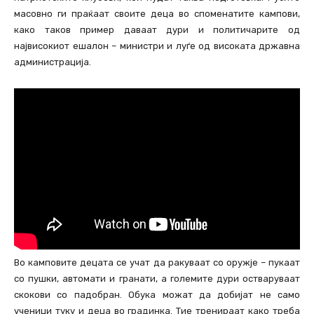
масовно ги праќаат своите деца во споменатите кампови,
како таков пример даваат дури и политичарите од
највисокиот ешалон – министри и луѓе од високата државна
администрација.
Во камповите децата се учат да ракуваат со оружје – пукаат
со пушки, автомати и гранати, а големите дури остваруваат
скокови со падобран. Обука можат да добијат не само
ученици туку и деца во градинка. Тие тренираат како треба