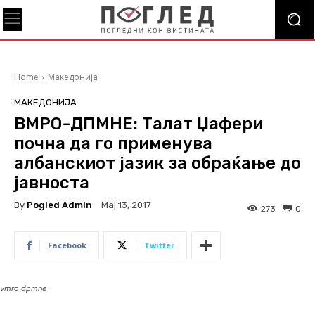
Home
Македонија
МАКЕДОНИЈА
ВМРО-ДПМНЕ: Талат Џафери
почна да го применува
албанскиот јазик за обраќање до
јавноста
By
Pogled Admin
Мај 13, 2017
273
0
Facebook
Twitter
vmro dpmne