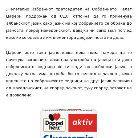
„Нелегално избраниот претседател на Собранието, Талат
Џафери, поддржан од СДС, отпочна да го применува
албанскиот јазик како јазик на кој Собранието се обраќа до
јавноста, покрај македонскиот, давајќи ни само мал поглед
како ќе се одвива и имплементира двојазичноста на дело.
Џафери исто така јасно кажа дека нема намера да го
почитува сегашниот закон за употреба на јазиците и дека
собраниските седници ќе ги води на албански јазик, а
доколку затоа има потреба би го сменил и законот, иако
водењето на собраниските седници на друг јазик различен
од македонскиот, не според законот, туку според Уставот не
е дозволено.