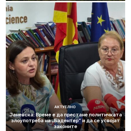
АКТУЕЛНО
Јаневска: Време е да престане политичката
злоупотреба на „Бадентер“ и да се усвојат
законите