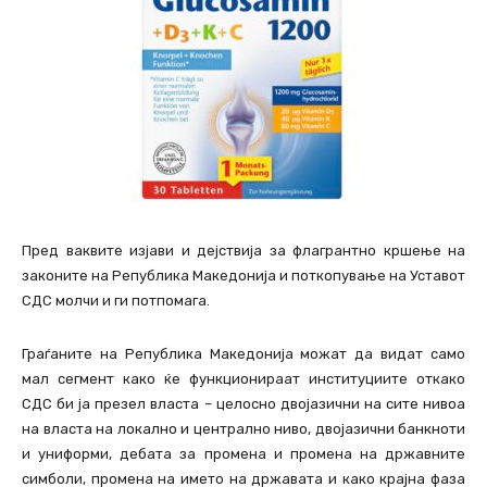
Пред ваквите изјави и дејствија за флагрантно кршење на
законите на Република Македонија и поткопување на Уставот
СДС молчи и ги потпомага.
Граѓаните на Република Македонија можат да видат само
мал сегмент како ќе функционираат институциите откако
СДС би ја презел власта – целосно двојазични на сите нивоа
на власта на локално и централно ниво, двојазични банкноти
и униформи, дебата за промена и промена на државните
симболи, промена на името на државата и како крајна фаза