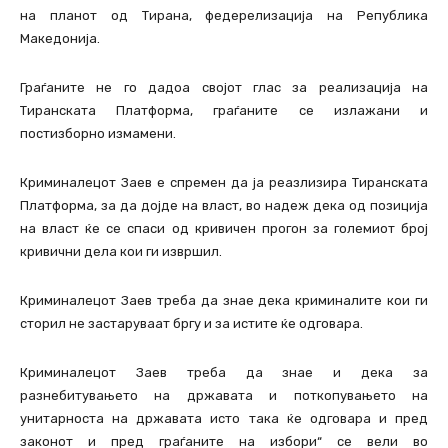
на планот од Тирана, федерелизација на Република
Македонија.
Граѓаните не го дадоа својот глас за реализација на
Тиранската Платформа, граѓаните се излажани и
постизборно измамени.
Криминалецот Заев е спремен да ја реазлизира Тиранската
Платформа, за да дојде на власт, во надеж дека од позиција
на власт ќе се спаси од кривичен прогон за големиот број
кривични дела кои ги извршил.
Криминалецот Заев треба да знае дека криминалите кои ги
сторил не застаруваат бргу и за истите ќе одговара.
Криминалецот Заев треба да знае и дека за
разнебитувањето на државата и поткопувањето на
унитарноста на државата исто така ќе одговара и пред
законот и пред граѓаните на избори“ се вели во