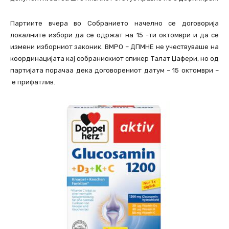
Партиите вчера во Собранието начелно се договорија
локалните избори да се одржат на 15 -ти октомври и да се
измени изборниот законик. ВМРО – ДПМНЕ не учествуваше на
координацијата кај собранискиот спикер Талат Џафери, но од
партијата порачаа дека договорениот датум – 15 октомври –
е прифатлив.