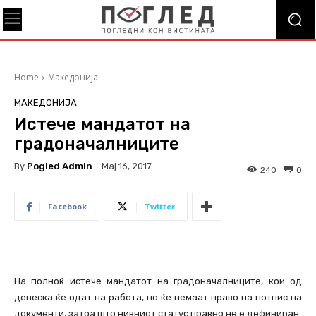
Home
Македонија
МАКЕДОНИЈА
Истече мандатот на
градоначалниците
By
Pogled Admin
Мај 16, 2017
240
0
Facebook
Twitter
На полноќ истече мандатот на градоначалниците, кои од
денеска ќе одат на работа, но ќе немаат право на потпис на
документи, затоа што нивниот статус правно не е дефиниран.