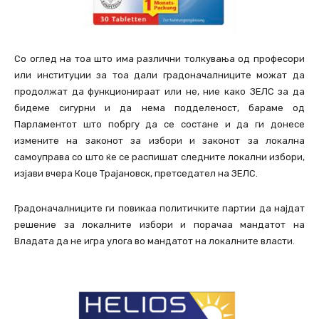
Со оглед на тоа што има различни толкувања од професори
или институции за тоа дали градоначалниците можат да
продолжат да функционираат или не, ние како ЗЕЛС за да
бидеме сигурни и да нема подделеност, бараме од
Парламентот што побргу да се состане и да ги донесе
измените на законот за избори и законот за локална
самоуправа со што ќе се распишат следните локални избори,
изјави вчера Коце Трајановск, претседател на ЗЕЛС.
Градоначалниците ги повикаа политичките партии да најдат
решение за локалните избори и порачаа мандатот на
Владата да не игра улога во мандатот на локалните власти.