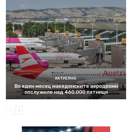
АКТУЕЛНО
Во еден месец македонските аеродроми
опслужиле над 460.000 патници