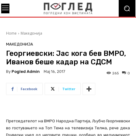
Home
Македонија
МАКЕДОНИЈА
Георгиевски: Јас кога бев ВМРО,
Иванов беше кадар на СДСМ
By
Pogled Admin
Мај 16, 2017
265
0
Facebook
Twitter
Претседателот на ВМРО Народна Партија, Љубчо Георгиевски
во гостувањето на Топ Тема на телевизија Телма, рече дека
Грувески учел од неговите грешки, особено во медиумскиот