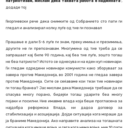
патриотизам, мислам дека таквата работа е надмината
“,
додаде тој
Георгиевски рече дека снимките од Собранието сто пати ги
гледал и анализирал колку луѓе од тие ги познавал
Прашање е дали 5-6 луѓе ги знам, преку имиња и презимиња,
другите не ги препознавам. Многумина од тие треба да се
запрашаат кај биле 90 година, кај беа тие луѓе, зошто тогаш
не беа патриоти? Истото се однесува и на еден куп новинари.
Ги гледам одредени новинари комунисти како зборуваат за
завера против Македонија, во 2001 година не гледаа завера
против Македонија. Сите се сеќаваме кои тези тие новинари
ги тогаш бранеа? Јас мислам дека Македонија требаше да се
спасува многу порано, бидејќи тогаш ударите беа многу
појаки и посилни. Ние имавме влада која беше прогласена за
најдобра реформска Влада, ни дадоа договор за
стабилизација и асоцијација. Дојде ситуација кога мораше да
ја браниме Македонија. Ако направите анализа на тогашната
ситуација кога имаше војна, и сега кога нема војна, ние 10 пати