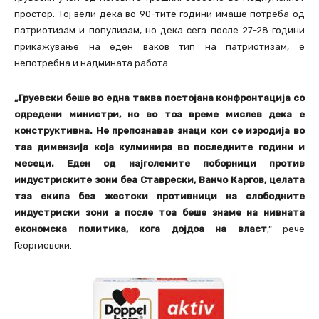
простор. Тој вели дека во 90-тите години имаше потреба од
патриотизам и популизам, но дека сега после 27-28 години
прикажување на еден ваков тип на патриотизам, е
непотребна и надмината работа.
„Груевски беше во една таква постојана конфронтација со
одредени министри, но во тоа време мислев дека е
конструктивна. Не препознавав знаци кои се изродија во
таа димензија која кулминира во последните години и
месеци. Еден од најголемите поборници против
индустриските зони беа Ставрески, Ванчо Каргов, целата
таа екипа беа жестоки противници на слободните
индустриски зони а после тоа беше знаме на нивната
економска политика, кога дојдоа на власт
,“ рече
Георгиевски.