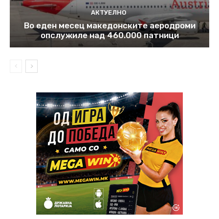
АКТУЕЛНО
Во еден месец македонските аеродроми
опслужиле над 460.000 патници