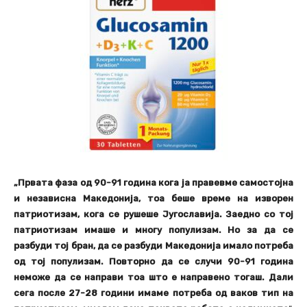
„Првата фаза од 90-91 година кога ја правевме самостојна
и независна Македонија, тоа беше време на изворен
патриотизам, кога се рушеше Југославија. Заедно со тој
патриотизам имаше и многу популизам. Но за да се
разбуди тој бран, да се разбуди Македонија имало потреба
од тој популизам. Повторно да се случи 90-91 година
неможе да се направи тоа што е направено тогаш. Дали
сега после 27-28 години имаме потреба од ваков тип на