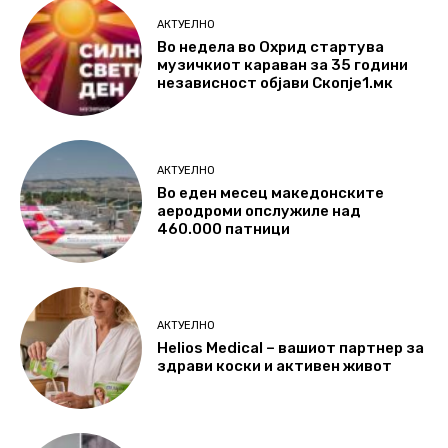
АКТУЕЛНО
Во недела во Охрид стартува
музичкиот караван за 35 години
независност објави Скопје1.мк
АКТУЕЛНО
Во еден месец македонските
аеродроми опслужиле над
460.000 патници
АКТУЕЛНО
Helios Medical – вашиот партнер за
здрави коски и активен живот