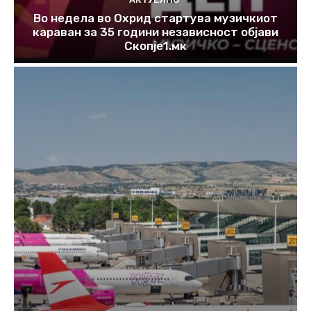
Во недела во Охрид стартува музичкиот
караван за 35 години независност објави
Скопје1.мк