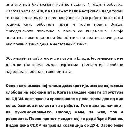
има стотици бизнисмени кои во нашите 4 години работеа.
Разговарајте со нив, да ви кажат дали некој како Влада тогаш
ги терал на сила, да даваат корупција, како работеле во тие 4
години, како работеле пред и после мојата Влада.
Македонската политика е полна со лицемерие. Секоја
политика носи одредени бенефиции, но тоа не значи дека
ако прави бизнис дека е нелегален бизнис.
Зборувајќи за работењето на својата Влада, Георгиевски рече
дека во тоа време имало најголема демократија, особено
најголема слобода на економијата.
Освен што имаше најголема демократија, имаше најголема
слобода на економијата. Кога ја гледам новата структура
на СДСМ, повторно ги препознаваме дека голем дел од нив
се со бизниси и со сета таа работа. Тоа е дел од начинот
на функционирањето. Според мене, за жал, тоа е
реалноста. После првиот мандат кој го даде Ѓорге Иванов.
Видов дека СДСМ направил коалиција со ДУИ. Јасно беше