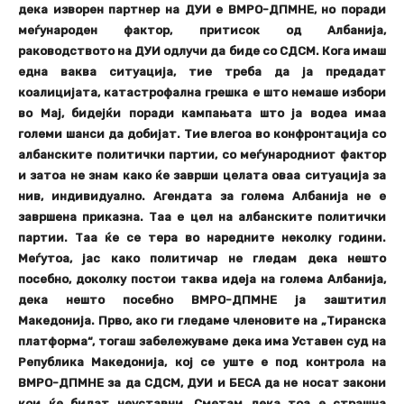
дека изворен партнер на ДУИ е ВМРО-ДПМНЕ, но поради
меѓународен фактор, притисок од Албанија,
раководството на ДУИ одлучи да биде со СДСМ. Кога имаш
една ваква ситуација, тие треба да ја предадат
коалицијата, катастрофална грешка е што немаше избори
во Мај, бидејќи поради кампањата што ја водеа имаа
големи шанси да добијат. Тие влегоа во конфронтација со
албанските политички партии, со меѓународниот фактор
и затоа не знам како ќе заврши целата оваа ситуација за
нив, индивидуално. Агендата за голема Албанија не е
завршена приказна. Таа е цел на албанските политички
партии. Таа ќе се тера во наредните неколку години.
Меѓутоа, јас како политичар не гледам дека нешто
посебно, доколку постои таква идеја на голема Албанија,
дека нешто посебно ВМРО-ДПМНЕ ја заштитил
Македонија. Прво, ако ги гледаме членовите на „Тиранска
платформа“, тогаш забележуваме дека има Уставен суд на
Република Македонија, кој се уште е под контрола на
ВМРО-ДПМНЕ за да СДСМ, ДУИ и БЕСА да не носат закони
кои ќе бидат неуставни. Сметам дека тоа е страшна