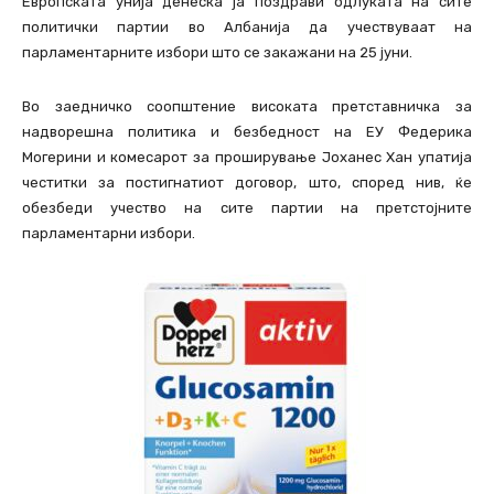
Европската унија денеска ја поздрави одлуката на сите
политички партии во Албанија да учествуваат на
парламентарните избори што се закажани на 25 јуни.
Во заедничко соопштение високата претставничка за
надворешна политика и безбедност на ЕУ Федерика
Могерини и комесарот за проширување Јоханес Хан упатија
честитки за постигнатиот договор, што, според нив, ќе
обезбеди учество на сите партии на претстојните
парламентарни избори.