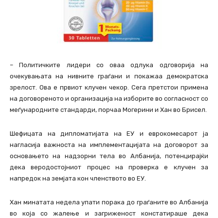
– Политичките лидери со оваа одлука одговорија на
очекувањата на нивните граѓани и покажаа демократска
зрелост. Ова е првиот клучен чекор. Сега претстои примена
на договореното и организација на изборите во согласност со
меѓународните стандарди, порчаа Могерини и Хан во Брисел.
Шефицата на дипломатијата на ЕУ и еврокомесарот ја
нагласија важноста на имплементацијата на договорот за
основањето на надзорни тела во Албанија, потенцирајќи
дека веродостојниот процес на проверка е клучен за
напредок на земјата кон членството во ЕУ.
Хан минатата недела упати порака до граѓаните во Албанија
во која со жалење и загриженост констатираше дека