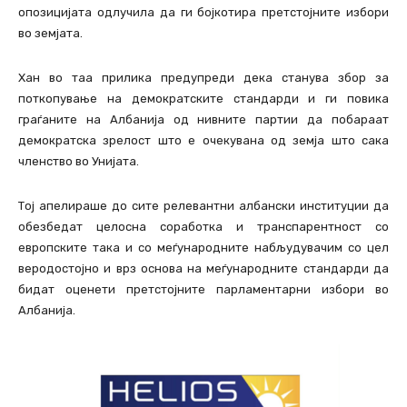
опозицијата одлучила да ги бојкотира претстојните избори
во земјата.
Хан во таа прилика предупреди дека станува збор за
поткопување на демократските стандарди и ги повика
граѓаните на Албанија од нивните партии да побараат
демократска зрелост што е очекувана од земја што сака
членство во Унијата.
Тој апелираше до сите релевантни албански институции да
обезбедат целосна соработка и транспарентност со
европските така и со меѓународните набљудувачим со цел
веродостојно и врз основа на меѓународните стандарди да
бидат оценети претстојните парламентарни избори во
Албанија.