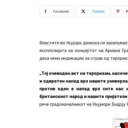
Facebook
Twitter
P
Властите во Њујорк денеска ги засилуваа
експлозијата на концертот на Ариана Гра
дека нема индикации за страв од терорис
„Тој очевиден акт на тероризам, насоче
и одвратен напад врз нашите универза
против еден е напад врз сите нас и
британскиот народ и нашите пријатели 
рече градоначалникот на Њујиорк Ендрју 