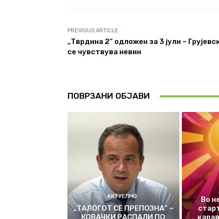
PREVIOUS ARTICLE
„Тврдина 2“ одложен за 3 јули – Грујевс
се чувствува невин
ПОВРЗАНИ ОБЈАВИ
АКТУЕЛНО
Во н
„ТАЛОГОТ СЕ ПРЕПОЗНА“ –
стар
КОВАЧКИ РАСПАЛИ ПО
карав