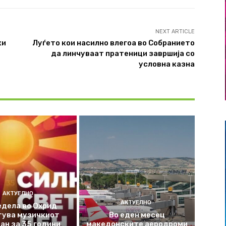
NEXT ARTICLE
ки
Луѓето кои насилно влегоа во Собранието
да линчуваат пратеници завршија со
условна казна
АКТУЕЛНО
АКТУЕЛНО
едела во Охрид
тува музичкиот
Во еден месец
ан за 35 години
македонските аеродроми