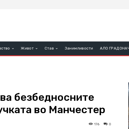
вство
Живот
Став
Занимливости
АЛО ГРАДОНА
ува безбедносните
учката во Манчестер
176
0