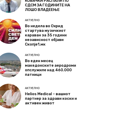
КОВАЧКИ РАСПАЛИ ПО
СДСМ ЗА ГОДИНИТЕ НА
ЛОШО ВЛАДЕЕЊЕ
АКТУЕЛНО
Во недела во Охрид
стартува музичкиот
караван за 35 години
независност објави
Скопје1.мк
АКТУЕЛНО
Во еден месец
македонските аеродроми
опслужиле над 460.000
патници
АКТУЕЛНО
Helios Medical – вашиот
партнер за здрави коски и
активен живот