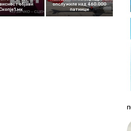
висност објави
опслужиле над 460.000
Скопје1.мк
патници
П