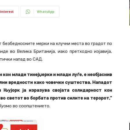
interest
WhatsApp
т безбедносните мерки на клучни места во градот по
нде во Велика Британија, иако претходно изјавија,
тички напад во САД.
н кон млади тинејџерки и млади луѓе, е необјаснив
лни вредности како човечки суштества. Нападот
 Њујорк ја изразува својата солидарност кон
во светот во борбата против силите на теророт,“
Куомо во соопштението.