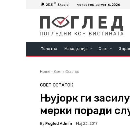
C
23.5
Skopje
четврток, август 6, 2026
Почетна
Македонија
Свет
Здра
Home
Свет
Остаток
СВЕТ
ОСТАТОК
Њујорк ги засил
мерки поради сл
By
Pogled Admin
Мај 23, 2017