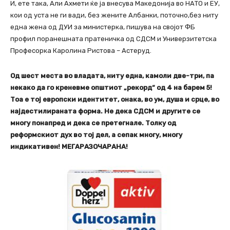
И, ете така, Али Ахмети ќе ја внесува Македонија во НАТО и ЕУ,
кои од уста не ги вади, без жените Албанки, поточно,без ниту
една жена од ДУИ за министерка, пишува на својот ФБ
профил поранешната пратеничка од СДСМ и Универзитетска
Професорка Каролина Ристова – Астеруд.
Од шест места во владата, ниту една, камоли две-три, па
некако да го креневме општиот „рекорд“ од 4 на барем 5!
Тоа е тој европски идентитет, онака, во ум, душа и срце, во
најдестилираната форма. Не дека СДСМ и другите се
многу понапред и дека се претегнале. Толку од
реформскиот дух во тој дел, а сепак многу, многу
индикативен! МЕГАРАЗОЧАРАНА!