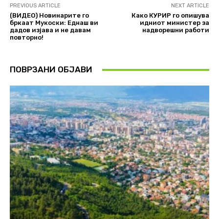
PREVIOUS ARTICLE
NEXT ARTICLE
(ВИДЕО) Новинарите го
Како КУРИР го опишува
бркаат Мукоски: Еднаш ви
идниот министер за
дадов изјава и не давам
надворешни работи
повторно!
ПОВРЗАНИ ОБЈАВИ