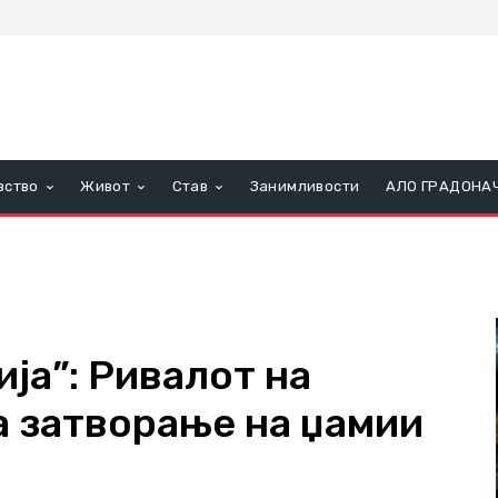
вство
Живот
Став
Занимливости
АЛО ГРАДОНА
ја”: Ривалот на
а затворање на џамии