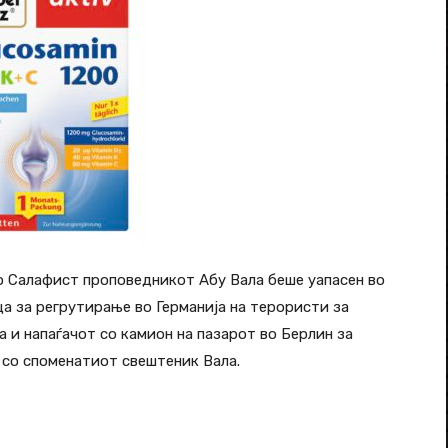
о Салафист проповедникот Абу Вала беше уапасен во
ца за регрутирање во Германија на терористи за
 и напаѓачот со камион на пазарот во Берлин за
 со споменатиот свештеник Вала.