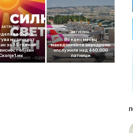
АКТУЕЛНО
АКТУЕЛНО
едела во Охрид
тува музичкиот
Во еден месец
ан за 35 години
македонските аеродроми
висност објави
опслужиле над 460.000
Скопје1.мк
патници
П