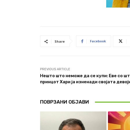
Facebook
Share
PREVIOUS ARTICLE
Нешто што неможе да се купи: Eве со ш
принцот Хари ја изненади својата девој
ПОВРЗАНИ ОБЈАВИ