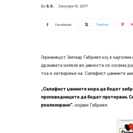
By
S.s.
Јануари 8, 2017
Facebook
Twitter
P
Германецот Зигмар Габриел кој е најголем
државата излезе во јавноста со сосема рад
тоа е затварање на Салафист џамиите шир
„Салафист џамиите мора да бидат забра
проповедниците да бидат протерани. С
реализирано“
, изјави Габриел.