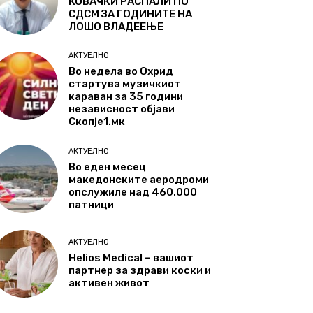
КОВАЧКИ РАСПАЛИ ПО
СДСМ ЗА ГОДИНИТЕ НА
ЛОШО ВЛАДЕЕЊЕ
АКТУЕЛНО
Во недела во Охрид
стартува музичкиот
караван за 35 години
независност објави
Скопје1.мк
АКТУЕЛНО
Во еден месец
македонските аеродроми
опслужиле над 460.000
патници
АКТУЕЛНО
Helios Medical – вашиот
партнер за здрави коски и
активен живот