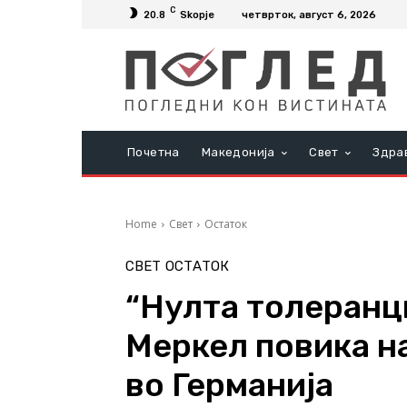
C
20.8
Skopje
четврток, август 6, 2026
Почетна
Македонија
Свет
Здра
Home
Свет
Остаток
СВЕТ
ОСТАТОК
“Нулта толеранци
Меркел повика н
во Германија