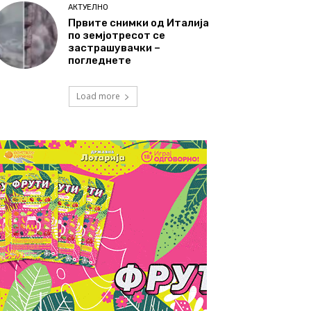
АКТУЕЛНО
Првите снимки од Италија
по земјотресот се
застрашувачки –
погледнете
Load more