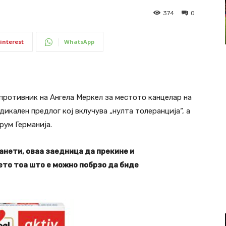
374
0
interest
WhatsApp
 противник на Ангела Меркел за местото канцелар на
икален предлог кој вклучува „нулта толеранција“, а
ум Германија.
нети, оваа заедница да прекине и
ето тоа
што е можно побрзо да биде