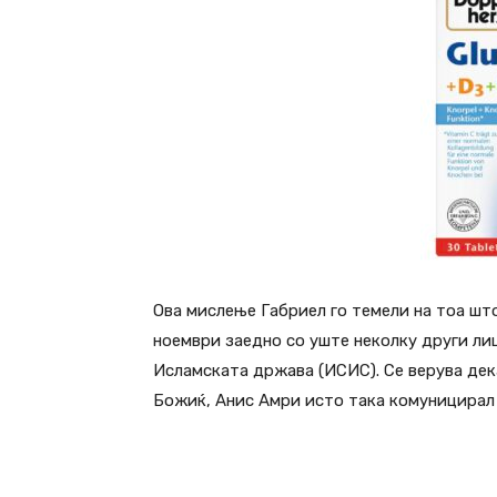
Ова мислење Габриел го темели на тоа шт
ноември заедно со уште неколку други ли
Исламската држава (ИСИС). Се верува дека
Божиќ, Анис Амри исто така комуницирал