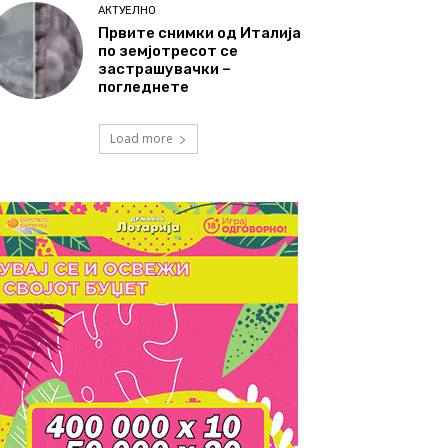
АКТУЕЛНО
Првите снимки од Италија
по земјотресот се
застрашувачки –
погледнете
Load more