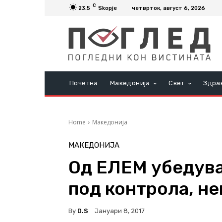
C
23.5
Skopje
четврток, август 6, 2026
Почетна
Македонија
Свет
Здра
Home
Македонија
МАКЕДОНИЈА
Од ЕЛЕМ убедува
под контрола, н
By
D.S
Јануари 8, 2017