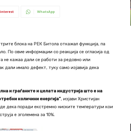
interest
WhatsApp
трите блока на РЕК Битола откажал функција, па
ало. По овие информации со реакција се огласија од
а не кажаа дали се работи за редовно или
ак дали имало дефект, туку само изјавија дека
на и граѓаните и целата индустрија што е на
отребни количини енергија“
, изјави Христијан
аде дека поради екстремно ниските температури кои
труја е зголемена за 10%.