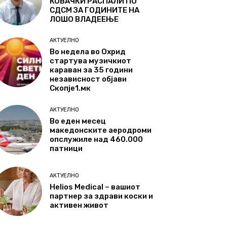
КОВАЧКИ РАСПАЛИ ПО
СДСМ ЗА ГОДИНИТЕ НА
ЛОШО ВЛАДЕЕЊЕ
АКТУЕЛНО
Во недела во Охрид
стартува музичкиот
караван за 35 години
независност објави
Скопје1.мк
АКТУЕЛНО
Во еден месец
македонските аеродроми
опслужиле над 460.000
патници
АКТУЕЛНО
Helios Medical – вашиот
партнер за здрави коски и
активен живот