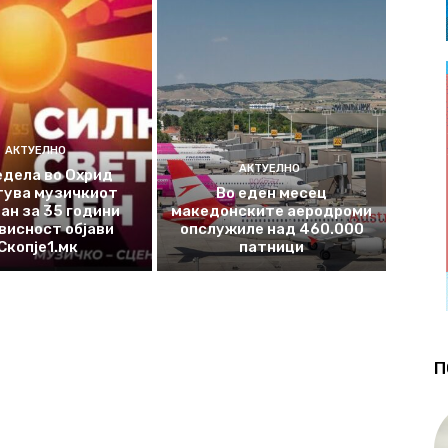
АКТУЕЛНО
АКТУЕЛНО
едела во Охрид
тува музичкиот
Во еден месец
ан за 35 години
македонските аеродроми
висност објави
опслужиле над 460.000
Скопје1.мк
патници
П