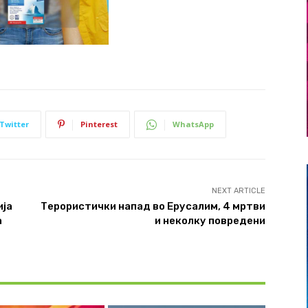
Twitter
Pinterest
WhatsApp
NEXT ARTICLE
ија
Терористички напад во Ерусалим, 4 мртви
а
и неколку повредени