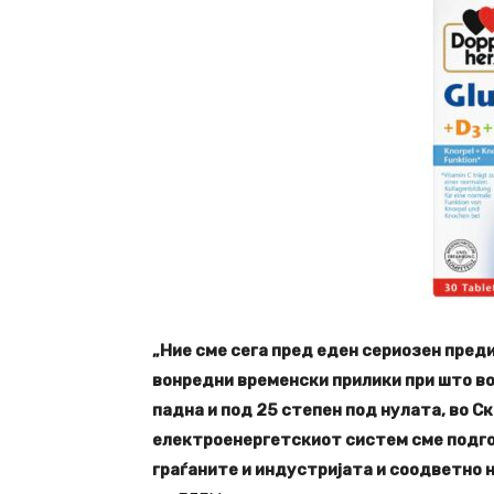
„Ние сме сега пред еден сериозен преди
вонредни временски прилики при што во
падна и под 25 степен под нулата, во Ск
електроенергетскиот систем сме подгот
граѓаните и индустријата и соодветно 