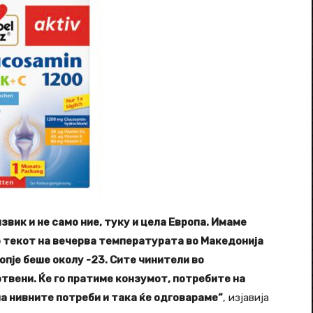
звик и не само ние, туку и цела Европа. Имаме
 текот на вечерва температурата во Македонија
опје беше околу -23. Сите чинители во
вени. Ќе го пратиме конзумот, потребите на
на нивните потреби и така ќе одговараме“
, изјавија